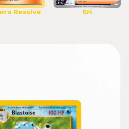
en's Resolve
Eri