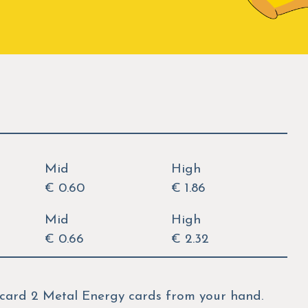
Mid
High
€ 0.60
€ 1.86
Mid
High
€ 0.66
€ 2.32
iscard 2 Metal Energy cards from your hand.