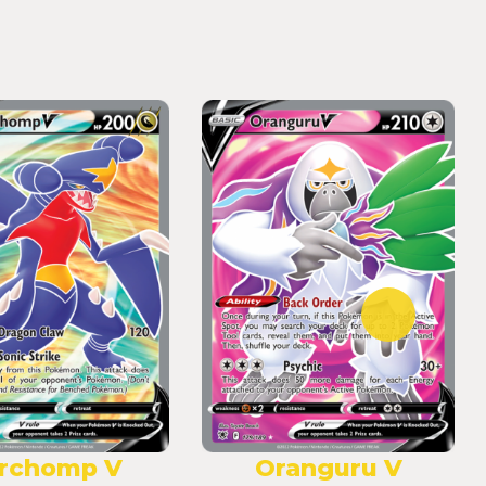
rchomp V
Oranguru V