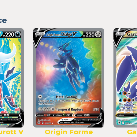
ce
rott V
Origin Forme
Ga