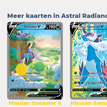
Meer kaarten in Astral Radian
Hisuian Sneasler V
Hisuian Samu