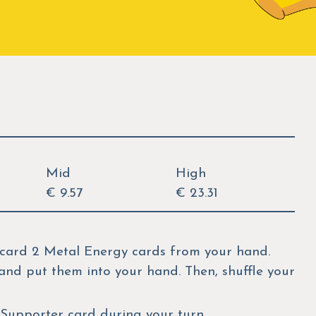
Mid
High
€ 9.57
€ 23.31
iscard 2 Metal Energy cards from your hand.
and put them into your hand. Then, shuffle your
 Supporter card during your turn.