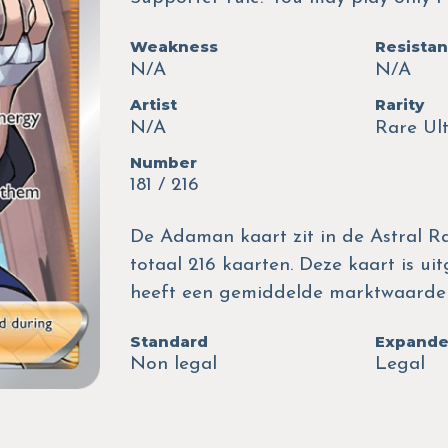
Weakness
Resista
N/A
N/A
Artist
Rarity
N/A
Rare Ul
Number
181 / 216
De Adaman kaart zit in de Astral Ra
totaal 216 kaarten. Deze kaart is u
heeft een gemiddelde marktwaarde 
Standard
Expand
Non legal
Legal