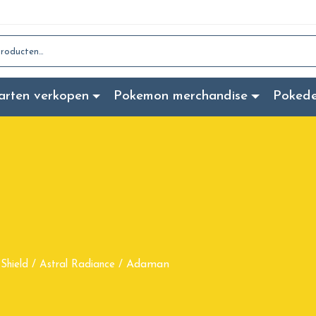
:
arten verkopen
Pokemon merchandise
Poked
Adaman
Shield
/
Astral Radiance
/