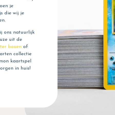
oen je
s die wij je
en.
 ons natuurlijk
uze uit de
ter boxen
of
rten collectie
émon kaartspel
orgen in huis!