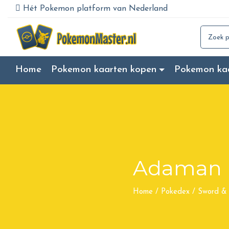
Hét Pokemon platform van Nederland
Search for
Home
Pokemon kaarten kopen
Pokemon ka
Adaman
Home
/
Pokedex
/
Sword & 