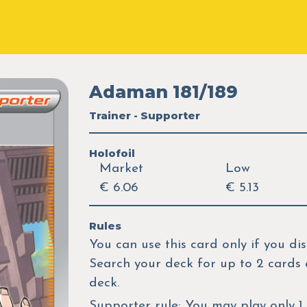
Adaman 181/189
Trainer - Supporter
Holofoil
Market
Low
€ 6.06
€ 5.13
Rules
You can use this card only if you d
Search your deck for up to 2 cards 
deck.
Supporter rule: You may play only 1