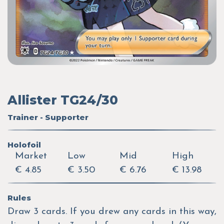
Allister TG24/30
Trainer - Supporter
Holofoil
Market
Low
Mid
High
€ 4.85
€ 3.50
€ 6.76
€ 13.98
Rules
Draw 3 cards. If you drew any cards in this way,