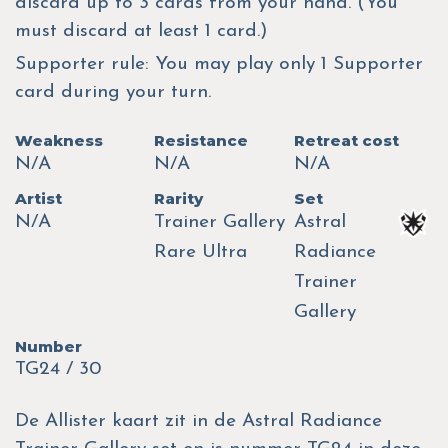
discard up to 3 cards from your hand. (You
must discard at least 1 card.)
Supporter rule: You may play only 1 Supporter
card during your turn.
Weakness
Resistance
Retreat cost
N/A
N/A
N/A
Artist
Rarity
Set
N/A
Trainer Gallery
Astral
Rare Ultra
Radiance
Trainer
Gallery
Number
TG24 / 30
De Allister kaart zit in de Astral Radiance