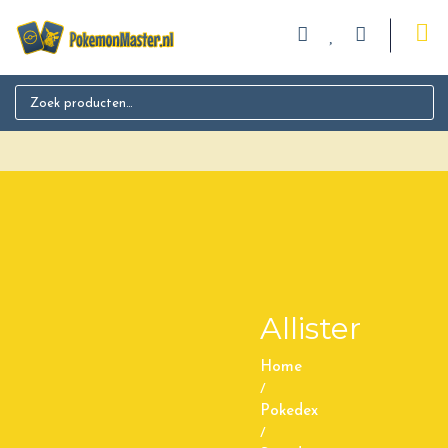
Search for:
Allister
Home
/
Pokedex
/