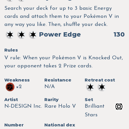
Search your deck for up to 3 basic Energy
cards and attach them to your Pokémon V in
any way you like. Then, shuffle your deck.
Power Edge
130
Rules
V rule: When your Pokémon V is Knocked Out,
your opponent takes 2 Prize cards.
Weakness
Resistance
Retreat cost
×2
N/A
Artist
Rarity
Set
N-DESIGN Inc.
Rare Holo V
Brilliant
Stars
Number
National dex