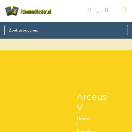
Search for:
Arceus
V
Home
/
Pokedex