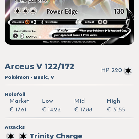
Arceus V 122/172
HP 220
Pokémon - Basic, V
Holofoil
Market
Low
Mid
High
€ 17.61
€ 14.22
€ 17.88
€ 31.55
Attacks
Trinity Charge