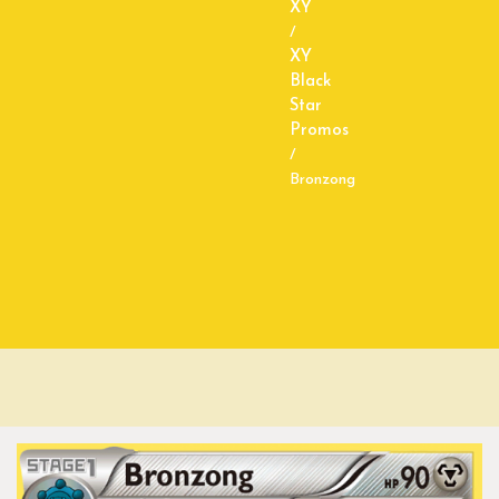
XY
/
XY
Black
Star
Promos
/
Bronzong