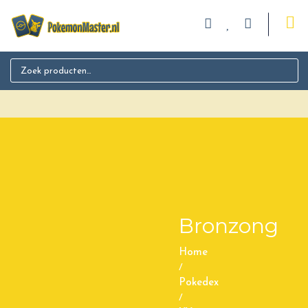
Search for:
Bronzong
Home
/
Pokedex
/