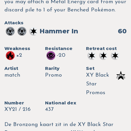
you may attach a Metal Energy card from your
discard pile to 1 of your Benched Pokémon.
Attacks
Hammer In
60
Weakness
Resistance
Retreat cost
×2
-20
Artist
Rarity
Set
match
Promo
XY Black
Star
Promos
Number
National dex
XY21 / 216
437
De Bronzong kaart zit in de XY Black Star