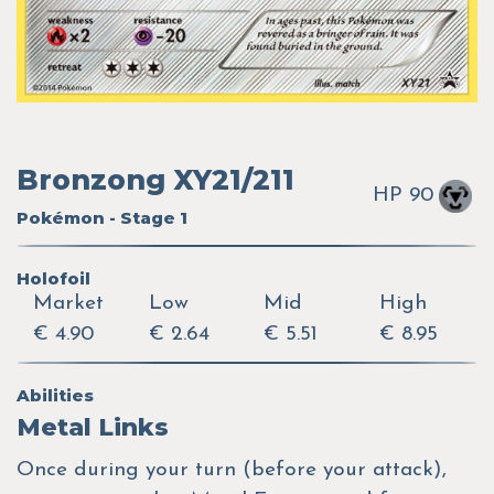
Bronzong XY21/211
HP 90
Pokémon - Stage 1
Holofoil
Market
Low
Mid
High
€ 4.90
€ 2.64
€ 5.51
€ 8.95
Abilities
Metal Links
Once during your turn (before your attack),