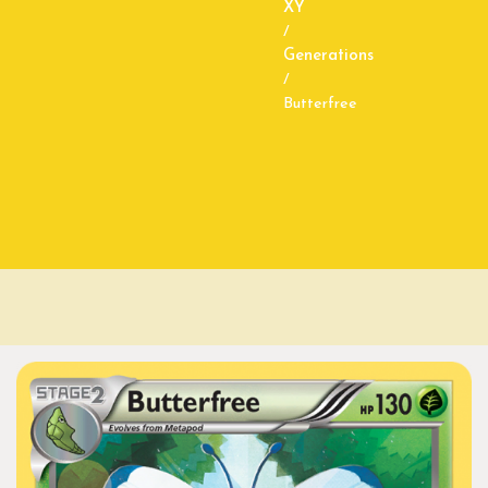
XY
/
Generations
/
Butterfree