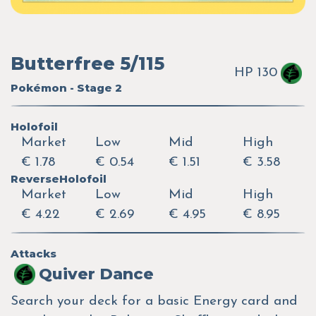
Butterfree 5/115
HP 130
Pokémon - Stage 2
Holofoil
Market
Low
Mid
High
€ 1.78
€ 0.54
€ 1.51
€ 3.58
ReverseHolofoil
Market
Low
Mid
High
€ 4.22
€ 2.69
€ 4.95
€ 8.95
Attacks
Quiver Dance
Search your deck for a basic Energy card and