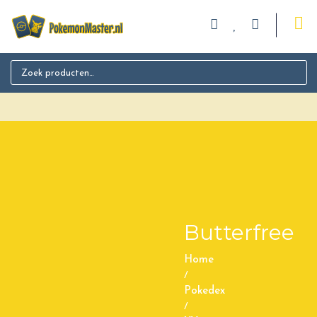
Search for:
Butterfree
Home
/
Pokedex
/