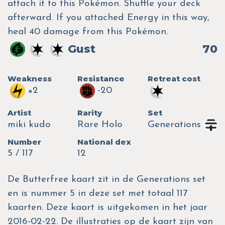
attach it to this Pokémon. Shuffle your deck
afterward. If you attached Energy in this way,
heal 40 damage from this Pokémon.
Gust
70
Weakness
Resistance
Retreat cost
×2
-20
Artist
Rarity
Set
miki kudo
Rare Holo
Generations
Number
National dex
5 / 117
12
De Butterfree kaart zit in de Generations set
en is nummer 5 in deze set met totaal 117
kaarten. Deze kaart is uitgekomen in het jaar
2016-02-22. De illustraties op de kaart zijn van