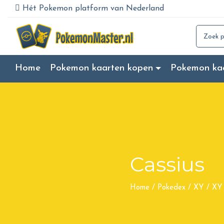
Hét Pokemon platform van Nederland
Search for
Home
Pokemon kaarten kopen
Pokemon ka
Cassius
Home
/
Pokedex
/
XY
/
XY