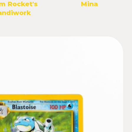
m Rocket's
Mina
andiwork