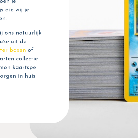
oen je
s die wij je
en.
 ons natuurlijk
uze uit de
ter boxen
of
rten collectie
émon kaartspel
orgen in huis!