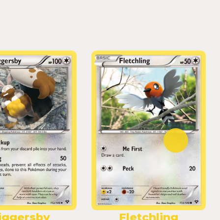
iggersby
Fletchling