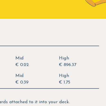
Mid
High
€ 0.22
€ 896.37
Mid
High
€ 0.39
€ 1.75
rds attached to it into your deck.