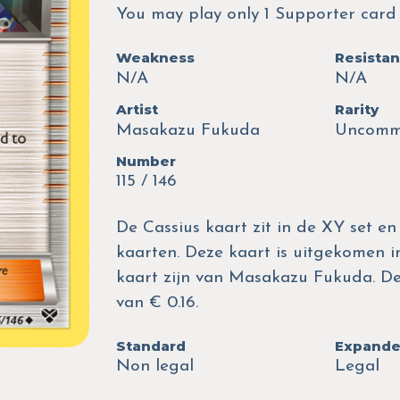
You may play only 1 Supporter card 
Weakness
Resista
N/A
N/A
Artist
Rarity
Masakazu Fukuda
Uncom
Number
115 / 146
De Cassius kaart zit in de XY set en
kaarten. Deze kaart is uitgekomen in
kaart zijn van Masakazu Fukuda. D
van € 0.16.
Standard
Expand
Non legal
Legal