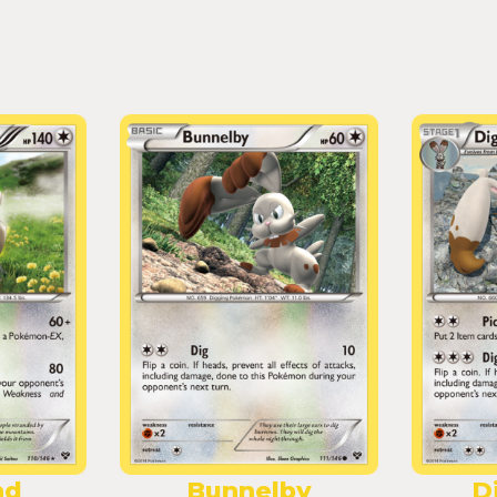
nd
Bunnelby
D