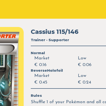
Cassius 115/146
Trainer - Supporter
Normal
Market
Low
€ 0.16
€ 0.06
ReverseHolofoil
Market
Low
€ 0.45
€ 0.24
Rules
Shuffle 1 of your Pokémon and all ca