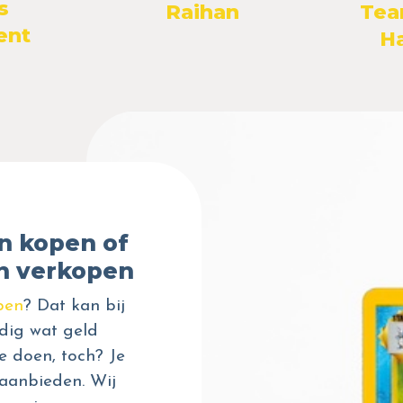
s
Raihan
Tea
ent
H
n kopen of
n verkopen
pen
? Dat kan bij
dig wat geld
e doen, toch? Je
aanbieden. Wij