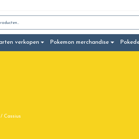
:
arten verkopen
Pokemon merchandise
Poked
Cassius
/