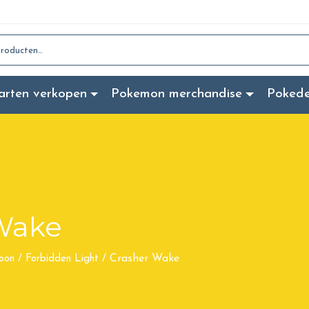
:
arten verkopen
Pokemon merchandise
Poked
Wake
Crasher Wake
oon
/
Forbidden Light
/