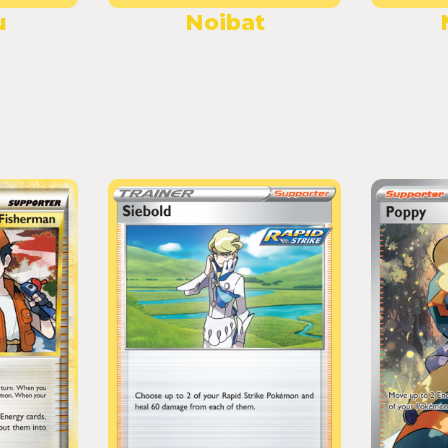
u
Noibat