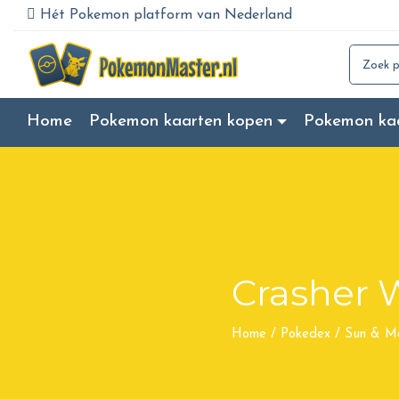
Hét Pokemon platform van Nederland
Search for
Home
Pokemon kaarten kopen
Pokemon ka
Crasher 
Home
/
Pokedex
/
Sun & M