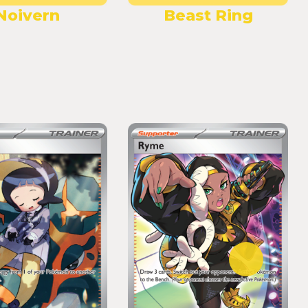
Noivern
Beast Ring