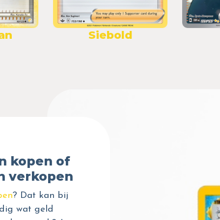
an
Siebold
n kopen of
n verkopen
pen
? Dat kan bij
dig wat geld