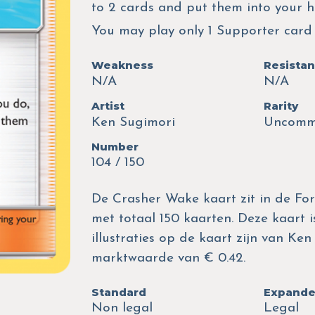
to 2 cards and put them into your ha
You may play only 1 Supporter card 
Weakness
Resista
N/A
N/A
Artist
Rarity
Ken Sugimori
Uncom
Number
104 / 150
De Crasher Wake kaart zit in de For
met totaal 150 kaarten. Deze kaart i
illustraties op de kaart zijn van K
marktwaarde van € 0.42.
Standard
Expand
Non legal
Legal