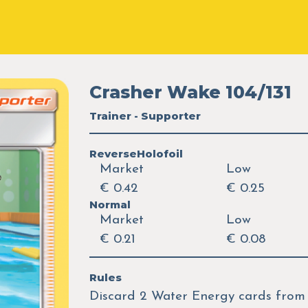
Crasher Wake 104/131
Trainer - Supporter
ReverseHolofoil
Market
Low
€ 0.42
€ 0.25
Normal
Market
Low
€ 0.21
€ 0.08
Rules
Discard 2 Water Energy cards from 