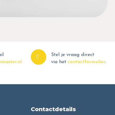
il
Stel je vraag direct
master.nl
via het
contactformulier
.
Contactdetails