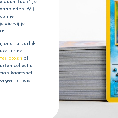
e doen, toch? Je
aanbieden. Wij
oen je
s die wij je
en.
 ons natuurlijk
uze uit de
ter boxen
of
rten collectie
émon kaartspel
orgen in huis!