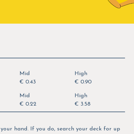
Mid
High
€ 0.43
€ 0.90
Mid
High
€ 0.22
€ 3.58
your hand. If you do, search your deck for up