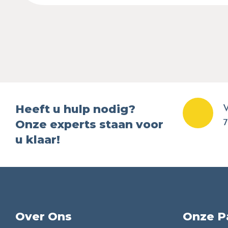
Heeft u hulp nodig?
V
Onze experts staan voor
7
u klaar!
Over Ons
Onze P