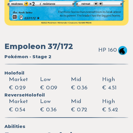
Empoleon 37/172
HP 160
Pokémon - Stage 2
Holofoil
Market
Low
Mid
High
€ 0.29
€ 0.09
€ 0.36
€ 4.51
ReverseHolofoil
Market
Low
Mid
High
€ 0.54
€ 0.36
€ 0.72
€ 5.42
Abilities