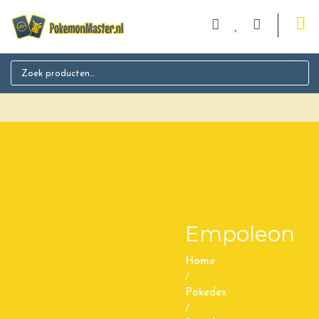
Search for:
Empoleon
Home
/
Pokedex
/