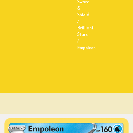
Sword
&
Shield
/
Brilliant
Stars
/
Empoleon