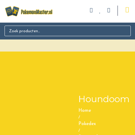
Search for:
Houndoom
Home
/
Pokedex
/