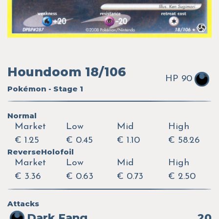
Houndoom 18/106
HP 90
Pokémon - Stage 1
Normal
Market
Low
Mid
High
€ 1.25
€ 0.45
€ 1.10
€ 58.26
ReverseHolofoil
Market
Low
Mid
High
€ 3.36
€ 0.63
€ 0.73
€ 2.50
Attacks
Dark Fang
20