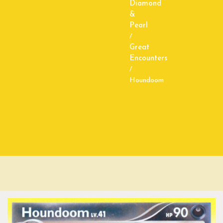
Diamond
&
Pearl
/
Great
Encounters
/
Houndoom