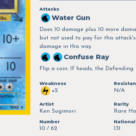
Attacks
Water Gun
Does 10 damage plus 10 more damag
but not used to pay for this attack
damage in this way.
Confuse Ray
Flip a coin. If heads, the Defendin
Weakness
Resista
×2
N/A
Artist
Rarity
Ken Sugimori
Rare Ho
Number
National
10 / 62
131