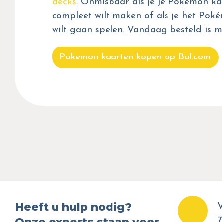
decks
. Onmisbaar als je je Pokémon kaa
compleet wilt maken of als je het Pok
wilt gaan spelen. Vandaag besteld is m
Pokemon kaarten kopen op Bol.com
Heeft u hulp nodig?
V
Onze experts staan voor
7