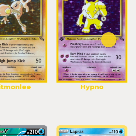
itmonlee
Hypno