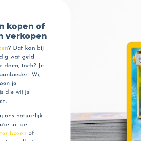
n kopen of
n verkopen
pen
? Dat kan bij
dig wat geld
e doen, toch? Je
aanbieden. Wij
oen je
s die wij je
en.
 ons natuurlijk
uze uit de
ter boxen
of