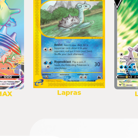
Lapras
MAX