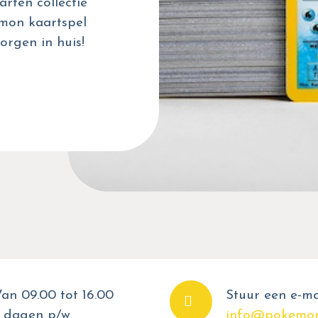
rten collectie
émon kaartspel
orgen in huis!
an 09.00 tot 16.00
Stuur een e-ma
 dagen p/w
info@pokemon