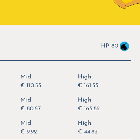
HP 80
Mid
High
€ 110.53
€ 161.35
Mid
High
€ 80.67
€ 165.82
Mid
High
€ 9.92
€ 44.82