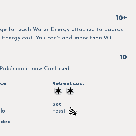
10+
e for each Water Energy attached to Lapras
's Energy cost. You can't add more than 20
10
g Pokémon is now Confused.
nce
Retreat cost
Set
lo
Fossil
 dex