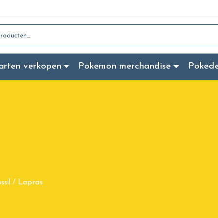
:
arten verkopen
Pokemon merchandise
Poked
Lapras
ssil
/