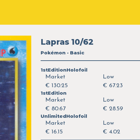
Lapras 10/62
Pokémon - Basic
1stEditionHolofoil
Market
Low
€ 130.25
€ 67.23
1stEdition
Market
Low
€ 80.67
€ 28.59
UnlimitedHolofoil
Market
Low
€ 16.15
€ 4.02