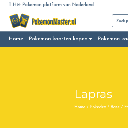
Hét Pokemon platform van Nederland
Search for
Home
Pokemon kaarten kopen
Pokemon ka
Lapras
Home
/
Pokedex
/
Base
/
Fo