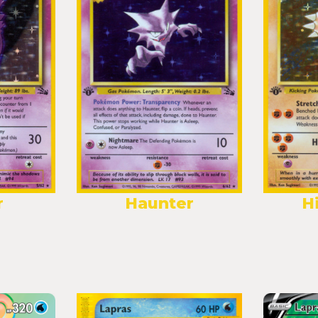
r
Haunter
H