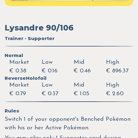
Lysandre 90/106
Trainer - Supporter
Normal
Market
Low
Mid
High
€ 0.38
€ 0.16
€ 0.46
€ 896.37
ReverseHolofoil
Market
Low
Mid
High
€ 0.79
€ 0.37
€ 1.05
€ 2.60
Rules
Switch 1 of your opponent's Benched Pokémon
with his or her Active Pokémon.