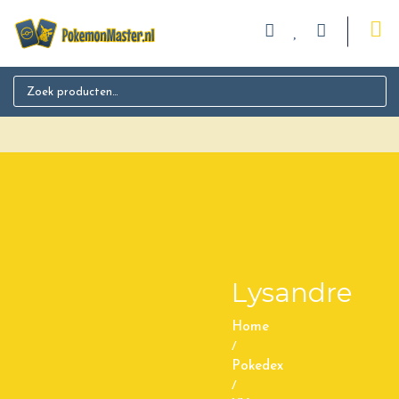
Search for:
Lysandre
Home
/
Pokedex
/