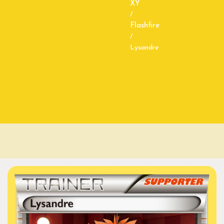
XY
/
Flashfire
/
Lysandre