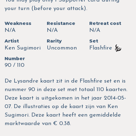
You may play only 1 Supporter card during
your turn (before your attack).
Weakness
Resistance
Retreat cost
N/A
N/A
N/A
Artist
Rarity
Set
Ken Sugimori
Uncommon
Flashfire
Number
90 / 110
De Lysandre kaart zit in de Flashfire set en is
nummer 90 in deze set met totaal 110 kaarten.
Deze kaart is uitgekomen in het jaar 2014-05-
07. De illustraties op de kaart zijn van Ken
Sugimori. Deze kaart heeft een gemiddelde
marktwaarde van € 0.38.