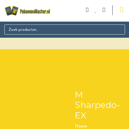
Search for:
M
Sharpedo-
EX
Home