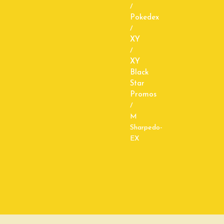
/
Pokedex
/
XY
/
XY
Black
Star
Promos
/
M
Sharpedo-
EX