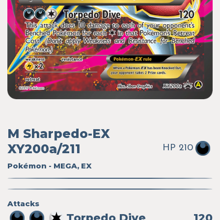
M Sharpedo-EX
XY200a/211
HP 210
Pokémon - MEGA, EX
Attacks
Torpedo Dive
120