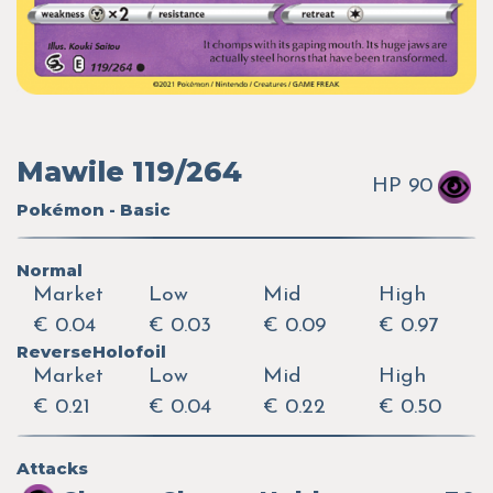
Mawile 119/264
HP 90
Pokémon - Basic
Normal
Market
Low
Mid
High
€ 0.04
€ 0.03
€ 0.09
€ 0.97
ReverseHolofoil
Market
Low
Mid
High
€ 0.21
€ 0.04
€ 0.22
€ 0.50
Attacks