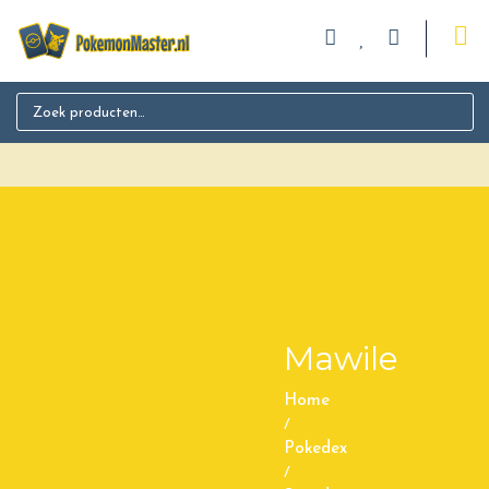
Search for:
Mawile
Home
/
Pokedex
/