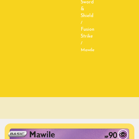
Sword
&
Shield
/
Fusion
Strike
/
Mawile