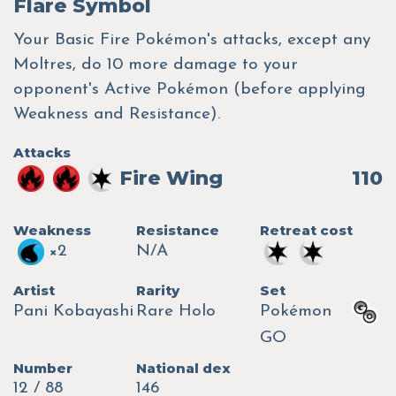
Flare Symbol
Your Basic Fire Pokémon's attacks, except any
Moltres, do 10 more damage to your
opponent's Active Pokémon (before applying
Weakness and Resistance).
Attacks
Fire Wing
110
Weakness
Resistance
Retreat cost
×2
N/A
Artist
Rarity
Set
Pani Kobayashi
Rare Holo
Pokémon
GO
Number
National dex
12 / 88
146