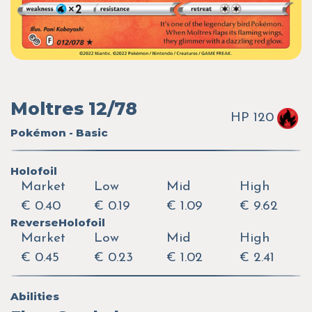
Moltres 12/78
HP 120
Pokémon - Basic
Holofoil
Market
Low
Mid
High
€ 0.40
€ 0.19
€ 1.09
€ 9.62
ReverseHolofoil
Market
Low
Mid
High
€ 0.45
€ 0.23
€ 1.02
€ 2.41
Abilities