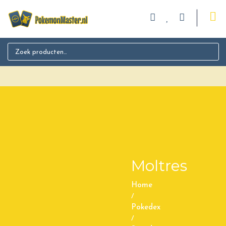
Search for:
Moltres
Home
/
Pokedex
/