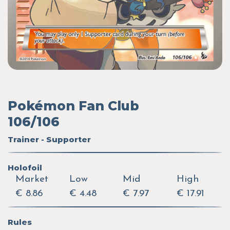
Pokémon Fan Club
106/106
Trainer - Supporter
Holofoil
Market
Low
Mid
High
€ 8.86
€ 4.48
€ 7.97
€ 17.91
Rules