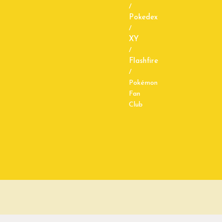
/
Pokedex
/
XY
/
Flashfire
/
Pokémon
Fan
Club