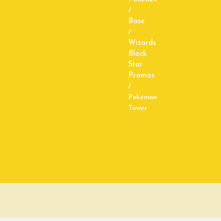
/
Base
/
Wizards
Black
Star
Promos
/
Pokémon
Tower