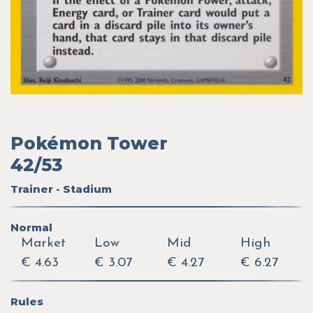
Pokémon Tower
42/53
Trainer - Stadium
Normal
Market
Low
Mid
High
€ 4.63
€ 3.07
€ 4.27
€ 6.27
Rules