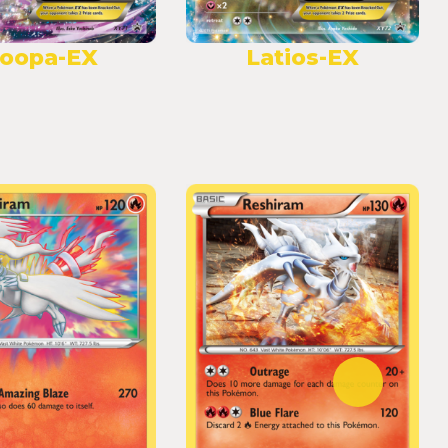
oopa-EX
Latios-EX