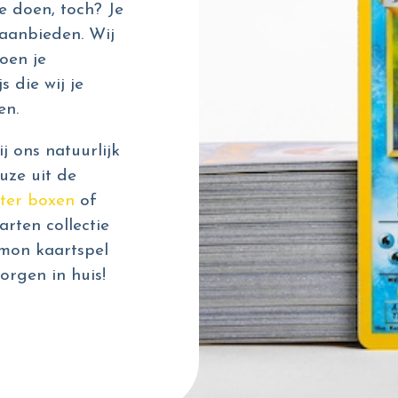
e doen, toch? Je
aanbieden. Wij
oen je
s die wij je
en.
 ons natuurlijk
uze uit de
ter boxen
of
rten collectie
émon kaartspel
orgen in huis!