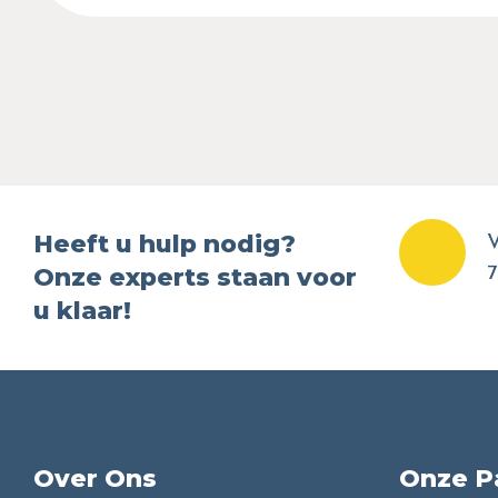
Heeft u hulp nodig?
V
Onze experts staan voor
7
u klaar!
Over Ons
Onze P