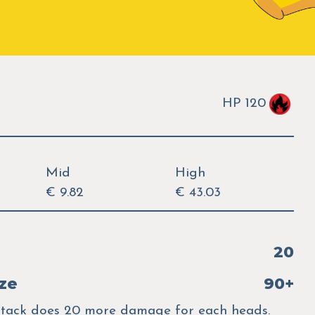
HP 120
Mid
High
€ 9.82
€ 43.03
20
ze
90+
s attack does 20 more damage for each heads.