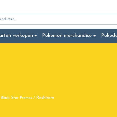
:
arten verkopen
Pokemon merchandise
Poked
m
Reshiram
Black Star Promos
/