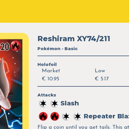
Reshiram XY74/211
Pokémon - Basic
Holofoil
Market
Low
€ 10.95
€ 5.17
Attacks
Slash
Repeater Bla
Flip a coin until you get tails. Thi