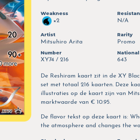
Weakness
Resista
×2
N/A
Artist
Rarity
Mitsuhiro Arita
Promo
Number
National
XY74 / 216
643
De Reshiram kaart zit in de XY Bla
set met totaal 216 kaarten. Deze kaa
illustraties op de kaart zijn van Mi
marktwaarde van € 10.95.
De flavor tekst op deze kaart is: Wh
the atmosphere and changes the wor