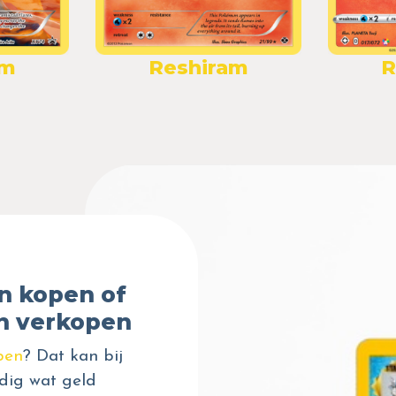
am
Reshiram
R
n kopen of
n verkopen
pen
? Dat kan bij
dig wat geld