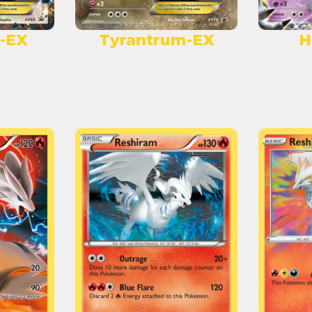
-EX
Tyrantrum-EX
H