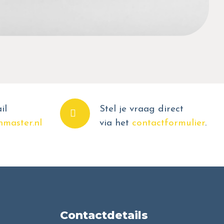
il
Stel je vraag direct
master.nl
via het
contactformulier
.
Contactdetails