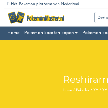
Hét Pokemon platform van Nederland
Search for
Home
Pokemon kaarten kopen
Pokemon ka
Reshira
Home
/
Pokedex
/
XY
/
XY 