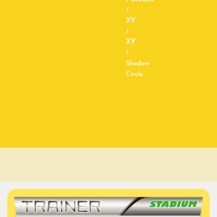
/
XY
/
XY
/
Shadow
Circle