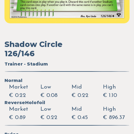
Shadow Circle
126/146
Trainer - Stadium
Normal
Market
Low
Mid
High
€ 0.22
€ 0.08
€ 0.22
€ 1.10
ReverseHolofoil
Market
Low
Mid
High
€ 0.89
€ 0.22
€ 0.45
€ 896.37