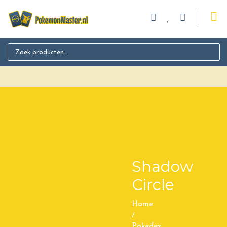
Search for:
Shadow
Circle
Home
/
Pokedex