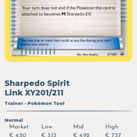
Sharpedo Spirit
Link XY201/211
Trainer - Pokémon Tool
Normal
Market
Low
Mid
High
€ 4.50
€ 3.13
€ 4.92
€ 7.57