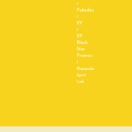
/
Pokedex
/
XY
/
XY
Black
Star
Promos
/
Sharpedo
Spirit
Link