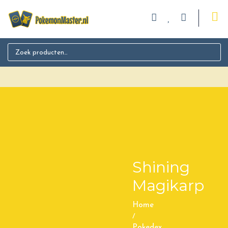
Search for:
Shining
Magikarp
Home
/
Pokedex