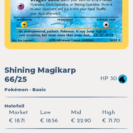
Shining Magikarp
66/25
HP 30
Pokémon - Basic
Holofoil
Market
Low
Mid
High
€ 18.71
€ 18.56
€ 22.90
€ 71.70