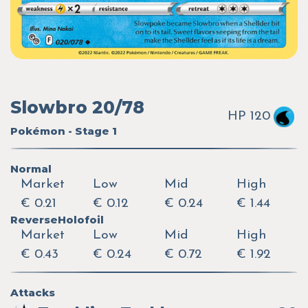
Slowbro 20/78
HP 120
Pokémon - Stage 1
Normal
Market
Low
Mid
High
€ 0.21
€ 0.12
€ 0.24
€ 1.44
ReverseHolofoil
Market
Low
Mid
High
€ 0.43
€ 0.24
€ 0.72
€ 1.92
Attacks