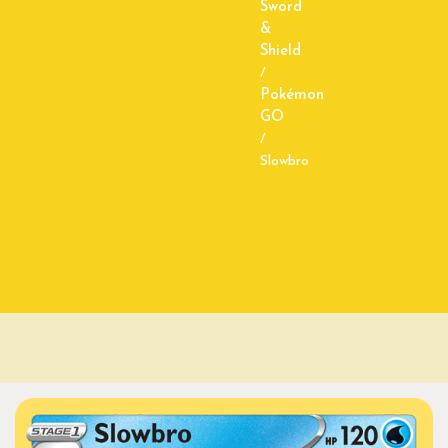
Sword
&
Shield
/
Pokémon
GO
/
Slowbro