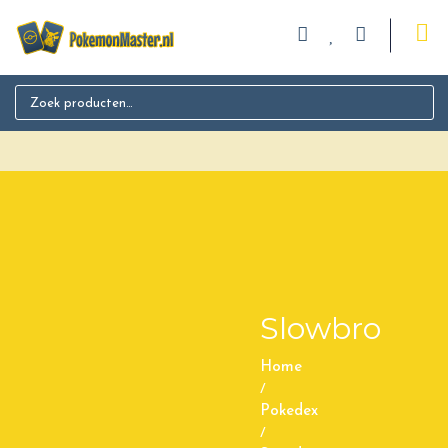
Search for:
Slowbro
Home
/
Pokedex
/