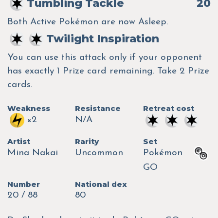
Tumbling Tackle
20
Both Active Pokémon are now Asleep.
Twilight Inspiration
You can use this attack only if your opponent
has exactly 1 Prize card remaining. Take 2 Prize
cards.
Weakness
Resistance
Retreat cost
×2
N/A
Artist
Rarity
Set
Mina Nakai
Uncommon
Pokémon
GO
Number
National dex
20 / 88
80