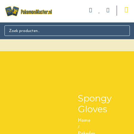
Search for:
Spongy
Gloves
Home
/
Pokedex