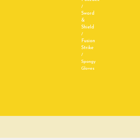
/
Sword
&
Shield
/
Fusion
Strike
/
Spongy
Gloves