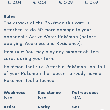
€ 0.04
€ 0.01
€ 0.09
€ 0.89
Rules
The attacks of the Pokémon this card is
attached to do 30 more damage to your
opponent's Active Water Pokémon (before
applying Weakness and Resistance).
Item rule: You may play any number of Item
cards during your turn.
Pokémon Tool rule: Attach a Pokémon Tool to 1
of your Pokémon that doesn’t already have a
Pokémon Tool attached.
Weakness
Resistance
Retreat cost
N/A
N/A
N/A
Artist
Rarity
Set