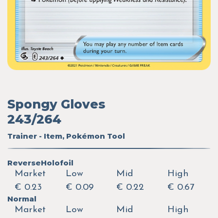
Spongy Gloves
243/264
Trainer - Item, Pokémon Tool
ReverseHolofoil
Market
Low
Mid
High
€ 0.23
€ 0.09
€ 0.22
€ 0.67
Normal
Market
Low
Mid
High