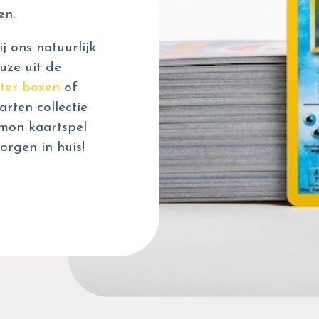
en.
 ons natuurlijk
uze uit de
ter boxen
of
rten collectie
émon kaartspel
orgen in huis!