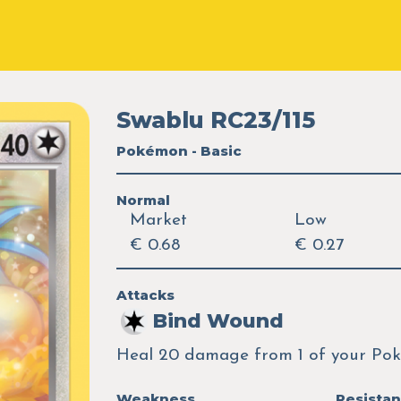
Swablu RC23/115
Pokémon - Basic
Normal
Market
Low
€ 0.68
€ 0.27
Attacks
Bind Wound
Heal 20 damage from 1 of your Po
Weakness
Resista