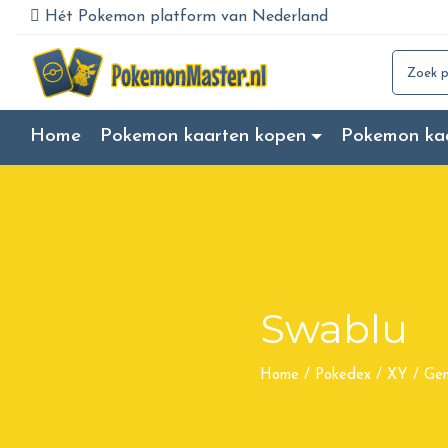
Hét Pokemon platform van Nederland
Search for
Home
Pokemon kaarten kopen
Pokemon ka
Swablu
Home
/
Pokedex
/
XY
/
Gen