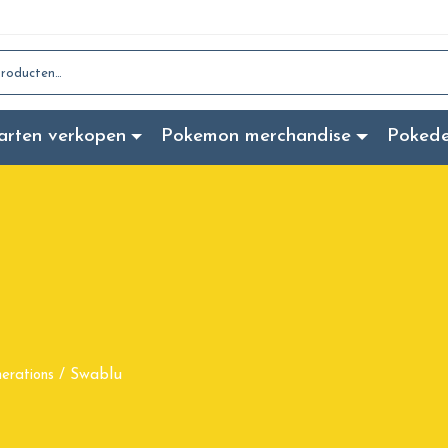
:
arten verkopen
Pokemon merchandise
Poked
Swablu
erations
/