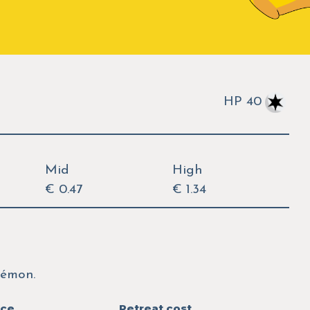
HP 40
Mid
High
€ 0.47
€ 1.34
kémon.
nce
Retreat cost