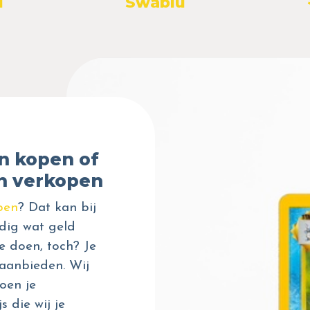
u
Swablu
n kopen of
n verkopen
pen
? Dat kan bij
dig wat geld
e doen, toch? Je
aanbieden. Wij
oen je
s die wij je