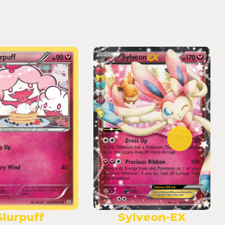
Slurpuff
Sylveon-EX