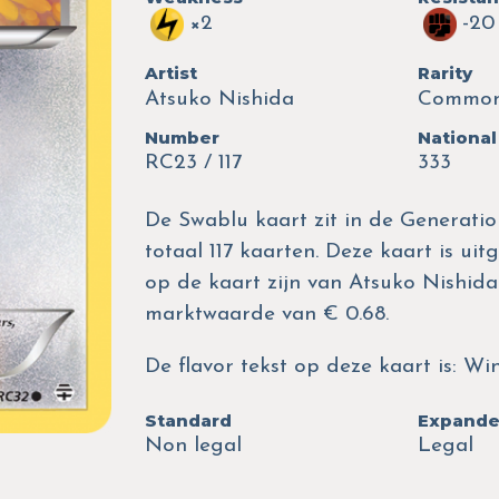
×2
-20
Artist
Rarity
Atsuko Nishida
Commo
Number
National
RC23 / 117
333
De Swablu kaart zit in de Generatio
totaal 117 kaarten. Deze kaart is uit
op de kaart zijn van Atsuko Nishid
marktwaarde van € 0.68.
De flavor tekst op deze kaart is: Win
Standard
Expand
Non legal
Legal