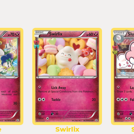
e
Swirlix