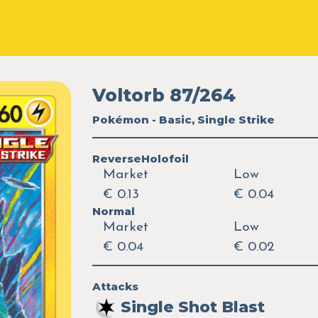
Voltorb 87/264
Pokémon - Basic, Single Strike
ReverseHolofoil
Market
Low
€ 0.13
€ 0.04
Normal
Market
Low
€ 0.04
€ 0.02
Attacks
Single Shot Blast