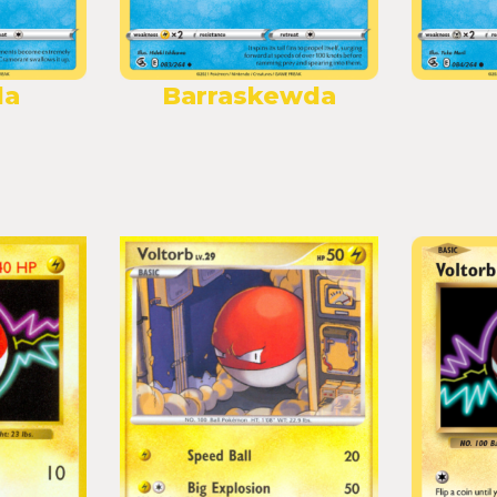
da
Barraskewda