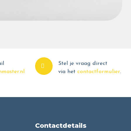
il
Stel je vraag direct
master.nl
via het
contactformulier
.
Contactdetails