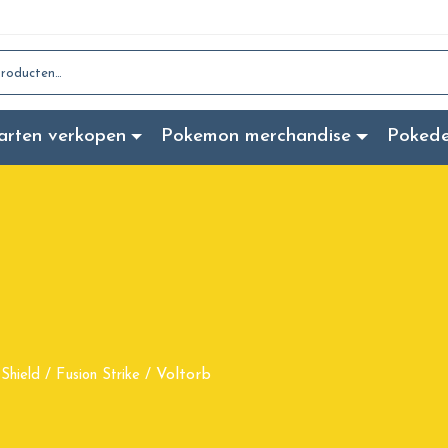
:
arten verkopen
Pokemon merchandise
Poked
Voltorb
Shield
/
Fusion Strike
/