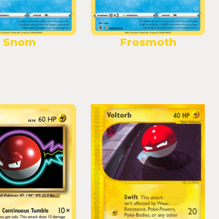
Snom
Frosmoth