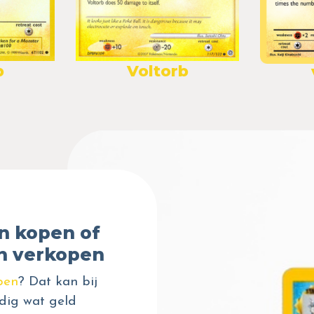
b
Voltorb
n kopen of
n verkopen
pen
? Dat kan bij
dig wat geld