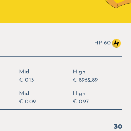
HP 60
Mid
High
€ 0.13
€ 8962.89
Mid
High
€ 0.09
€ 0.97
30