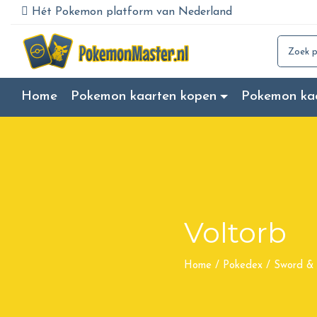
Hét Pokemon platform van Nederland
Search for
Home
Pokemon kaarten kopen
Pokemon ka
Voltorb
Home
/
Pokedex
/
Sword & 