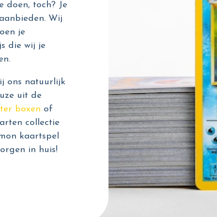
e doen, toch? Je
aanbieden. Wij
oen je
s die wij je
en.
 ons natuurlijk
uze uit de
ter boxen
of
rten collectie
émon kaartspel
orgen in huis!