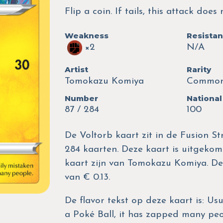
Flip a coin. If tails, this attack does
Weakness
Resista
×2
N/A
Artist
Rarity
Tomokazu Komiya
Commo
Number
National
87 / 284
100
De Voltorb kaart zit in de Fusion St
284 kaarten. Deze kaart is uitgekomen
kaart zijn van Tomokazu Komiya. D
van € 0.13.
De flavor tekst op deze kaart is: Us
a Poké Ball, it has zapped many peo