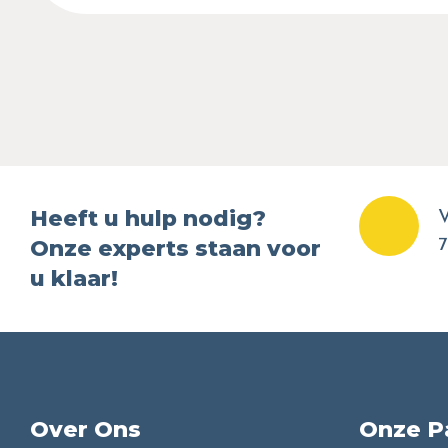
Heeft u hulp nodig?
V
Onze experts staan voor
7
u klaar!
Over Ons
Onze P