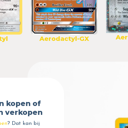
Aer
tyl
Aerodactyl-GX
n kopen of
n verkopen
pen
? Dat kan bij