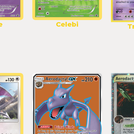
e
Celebi
T