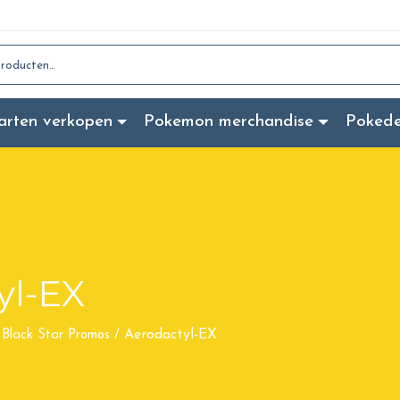
:
arten verkopen
Pokemon merchandise
Poked
yl-EX
Aerodactyl-EX
Black Star Promos
/