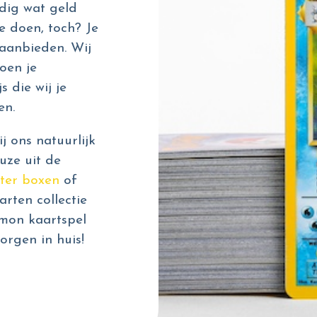
dig wat geld
e doen, toch? Je
aanbieden. Wij
oen je
s die wij je
en.
 ons natuurlijk
uze uit de
ter boxen
of
rten collectie
émon kaartspel
orgen in huis!