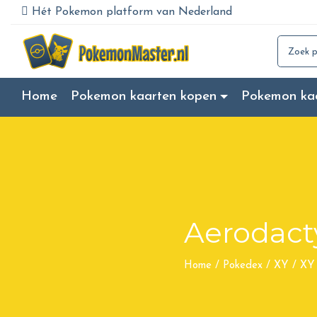
Hét Pokemon platform van Nederland
Search for
Home
Pokemon kaarten kopen
Pokemon ka
Aerodact
Home
/
Pokedex
/
XY
/
XY 