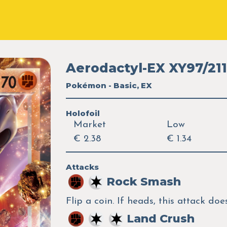
Aerodactyl-EX XY97/211
Pokémon - Basic, EX
Holofoil
Market
Low
€ 2.38
€ 1.34
Attacks
Rock Smash
Flip a coin. If heads, this attack d
Land Crush