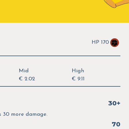
HP 170
Mid
High
€ 2.02
€ 9.11
30+
oes 30 more damage.
70