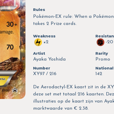
Rules
Pokémon-EX rule: When a Pokémon-
takes 2 Prize cards.
Weakness
Resista
×2
-20
Artist
Rarity
Ayaka Yoshida
Promo
Number
National
XY97 / 216
142
De Aerodactyl-EX kaart zit in de X
deze set met totaal 216 kaarten. Dez
illustraties op de kaart zijn van A
marktwaarde van € 2.38.