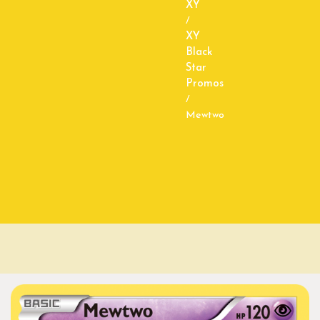
XY
/
XY
Black
Star
Promos
/
Mewtwo