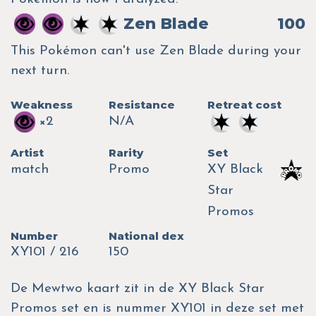
Zen Blade
100
This Pokémon can't use Zen Blade during your
next turn.
Weakness
Resistance
Retreat cost
×2
N/A
Artist
Rarity
Set
match
Promo
XY Black
Star
Promos
Number
National dex
XY101 / 216
150
De Mewtwo kaart zit in de XY Black Star
Promos set en is nummer XY101 in deze set met