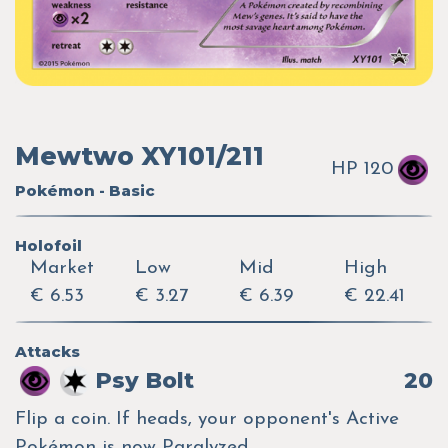
Mewtwo XY101/211
HP 120
Pokémon - Basic
Holofoil
Market
Low
Mid
High
€ 6.53
€ 3.27
€ 6.39
€ 22.41
Attacks
Psy Bolt
20
Flip a coin. If heads, your opponent's Active
Pokémon is now Paralyzed.