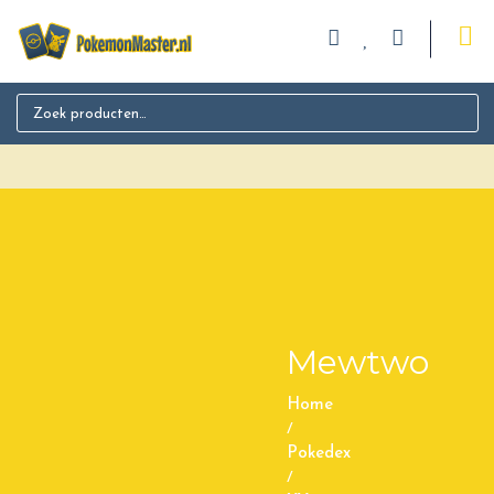
Search for:
Mewtwo
Home
/
Pokedex
/