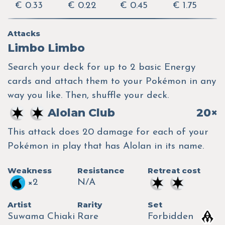
€ 0.33
€ 0.22
€ 0.45
€ 1.75
Attacks
Limbo Limbo
Search your deck for up to 2 basic Energy
cards and attach them to your Pokémon in any
way you like. Then, shuffle your deck.
Alolan Club
20×
This attack does 20 damage for each of your
Pokémon in play that has Alolan in its name.
Weakness
Resistance
Retreat cost
×2
N/A
Artist
Rarity
Set
Suwama Chiaki
Rare
Forbidden