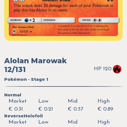
Alolan Marowak
12/131
HP 120
Pokémon - Stage 1
Normal
Market
Low
Mid
High
€ 0.31
€ 0.21
€ 0.37
€ 0.89
ReverseHolofoil
Market
Low
Mid
High