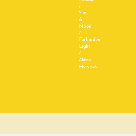
/
Sun
&
Moon
/
Forbidden
Light
/
Alolan
Marowak