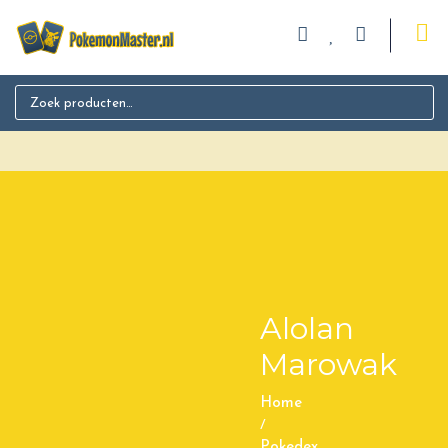
Search for:
Alolan
Marowak
Home
/
Pokedex