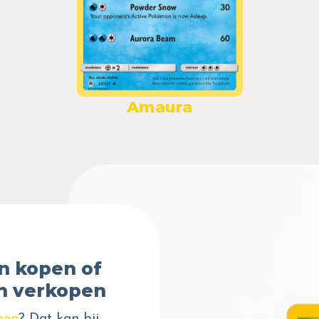
Amaura
n kopen of
n verkopen
pen
? Dat kan bij