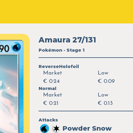
Amaura 27/131
Pokémon - Stage 1
ReverseHolofoil
Market
Low
€ 0.24
€ 0.09
Normal
Market
Low
€ 0.21
€ 0.13
Attacks
Powder Snow