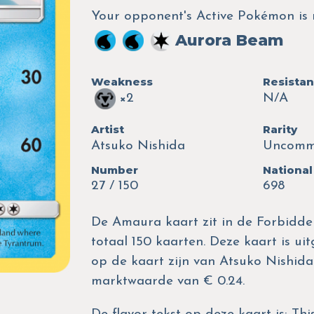
Your opponent's Active Pokémon is 
Aurora Beam
Weakness
Resista
×2
N/A
Artist
Rarity
Atsuko Nishida
Uncom
Number
National
27 / 150
698
De Amaura kaart zit in de Forbidden
totaal 150 kaarten. Deze kaart is uit
op de kaart zijn van Atsuko Nishid
marktwaarde van € 0.24.