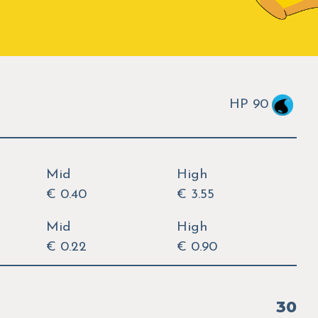
HP 90
Mid
High
€ 0.40
€ 3.55
Mid
High
€ 0.22
€ 0.90
30