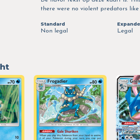
De flavor tekst op deze kaart is: Th
there were no violent predators like
Standard
Expand
Non legal
Legal
ght