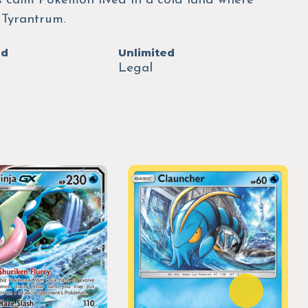
is calm Pokémon lived in a cold land where
 Tyrantrum.
ed
Unlimited
Legal