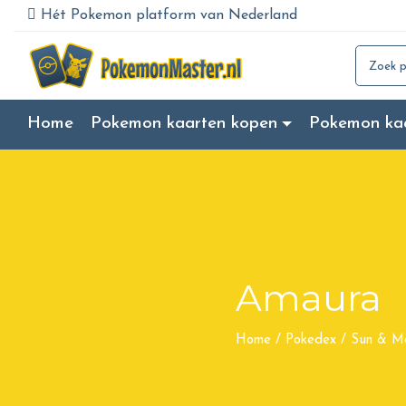
Hét Pokemon platform van Nederland
Search for
Home
Pokemon kaarten kopen
Pokemon ka
Amaura
Home
/
Pokedex
/
Sun & M