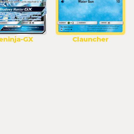
eninja-GX
Clauncher