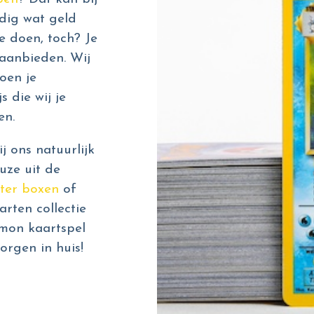
dig wat geld
e doen, toch? Je
aanbieden. Wij
oen je
s die wij je
en.
 ons natuurlijk
uze uit de
ter boxen
of
rten collectie
émon kaartspel
orgen in huis!