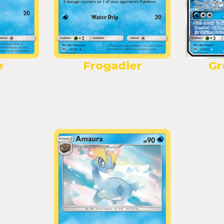
e
Frogadier
Gr