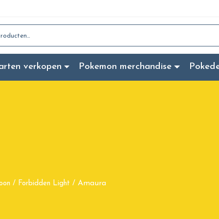
:
arten verkopen
Pokemon merchandise
Poked
Amaura
oon
/
Forbidden Light
/