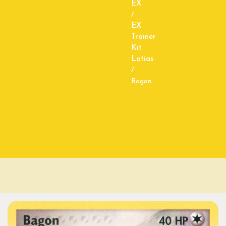
EX
/
EX
Trainer
Kit
Latias
/
Bagon