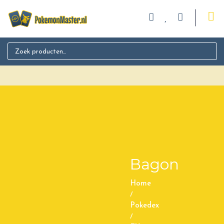
Search for:
Bagon
Home
/
Pokedex
/