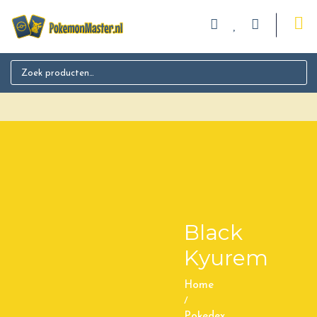
Search for:
Black
Kyurem
Home
/
Pokedex