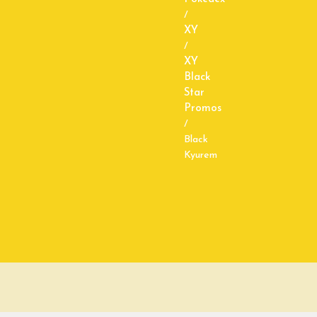
/
XY
/
XY
Black
Star
Promos
/
Black
Kyurem