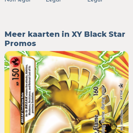
Non legal
Legal
Legal
Meer kaarten in XY Black Star
Promos