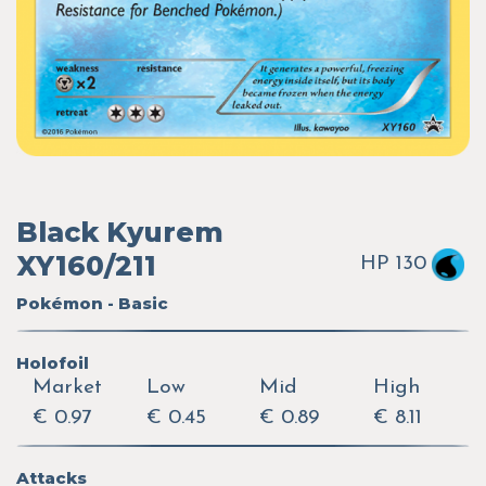
Black Kyurem
XY160/211
HP 130
Pokémon - Basic
Holofoil
Market
Low
Mid
High
€ 0.97
€ 0.45
€ 0.89
€ 8.11
Attacks