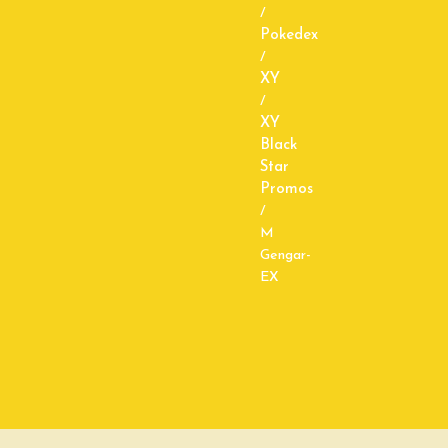
/
Pokedex
/
XY
/
XY
Black
Star
Promos
/
M
Gengar-
EX