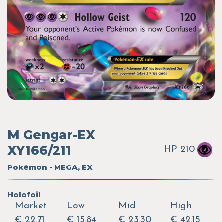
M Gengar-EX
XY166/211
HP 210
Pokémon - MEGA, EX
Holofoil
Market
Low
Mid
High
€ 22.71
€ 15.84
€ 23.30
€ 42.15