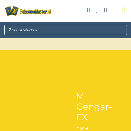
Search for:
M
Gengar-
EX
Home