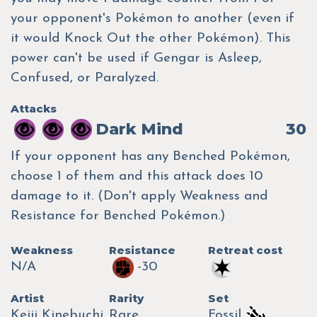
your opponent's Pokémon to another (even if
it would Knock Out the other Pokémon). This
power can't be used if Gengar is Asleep,
Confused, or Paralyzed.
Attacks
Dark Mind
30
If your opponent has any Benched Pokémon,
choose 1 of them and this attack does 10
damage to it. (Don't apply Weakness and
Resistance for Benched Pokémon.)
Weakness
Resistance
Retreat cost
N/A
-30
Artist
Rarity
Set
Keiji Kinebuchi
Rare
Fossil