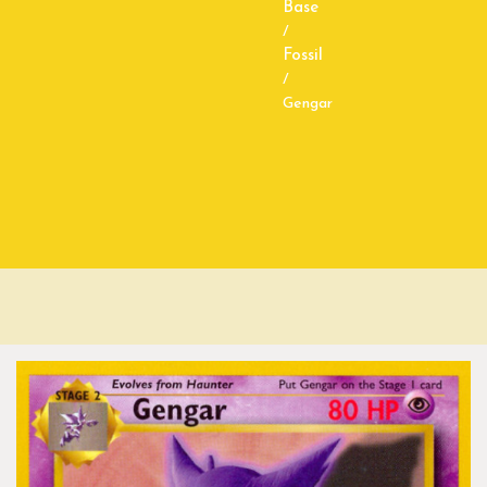
Base
/
Fossil
/
Gengar