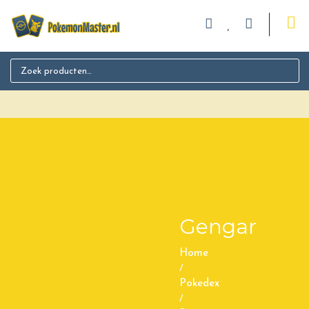
Search for:
Gengar
Home
/
Pokedex
/