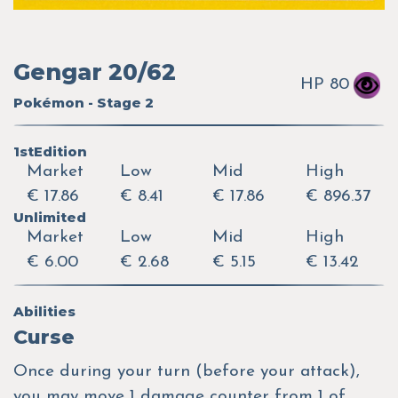
Gengar 20/62
HP 80
Pokémon - Stage 2
1stEdition
Market
Low
Mid
High
€ 17.86
€ 8.41
€ 17.86
€ 896.37
Unlimited
Market
Low
Mid
High
€ 6.00
€ 2.68
€ 5.15
€ 13.42
Abilities
Curse
Once during your turn (before your attack),
you may move 1 damage counter from 1 of