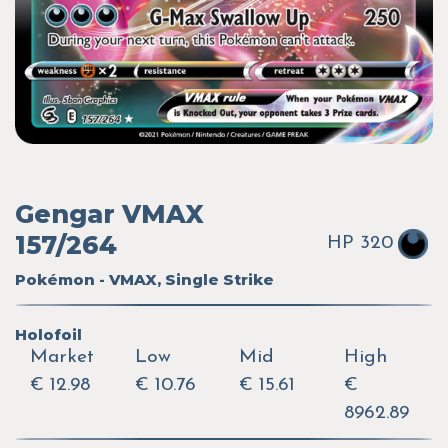
Gengar VMAX
157/264
HP 320
Pokémon - VMAX, Single Strike
Holofoil
Market
Low
Mid
High
€ 12.98
€ 10.76
€ 15.61
€
8962.89