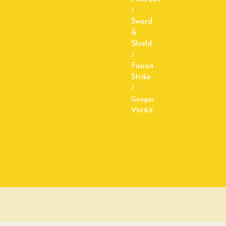
/
Sword
&
Shield
/
Fusion
Strike
/
Gengar
VMAX