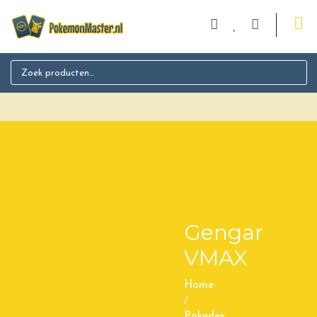
Search for:
Gengar
VMAX
Home
/
Pokedex