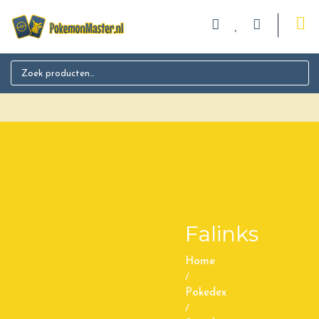
Search for:
Falinks
Home
/
Pokedex
/