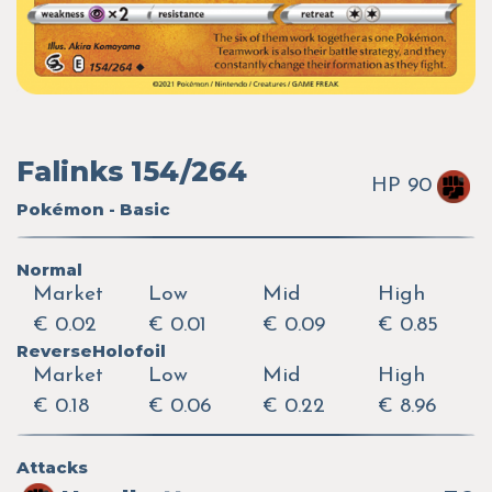
Falinks 154/264
HP 90
Pokémon - Basic
Normal
Market
Low
Mid
High
€ 0.02
€ 0.01
€ 0.09
€ 0.85
ReverseHolofoil
Market
Low
Mid
High
€ 0.18
€ 0.06
€ 0.22
€ 8.96
Attacks