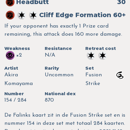
Headbutt
30
Cliff Edge Formation
60+
If your opponent has exactly 1 Prize card
remaining, this attack does 160 more damage.
Weakness
Resistance
Retreat cost
×2
N/A
Artist
Rarity
Set
Akira
Uncommon
Fusion
Komayama
Strike
Number
National dex
154 / 284
870
De Falinks kaart zit in de Fusion Strike set en is
nummer 154 in deze set met totaal 284 kaarten.