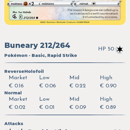
Buneary 212/264
HP 50
Pokémon - Basic, Rapid Strike
ReverseHolofoil
Market
Low
Mid
High
€ 0.16
€ 0.06
€ 0.22
€ 0.90
Normal
Market
Low
Mid
High
€ 0.02
€ 0.01
€ 0.09
€ 0.89
Attacks