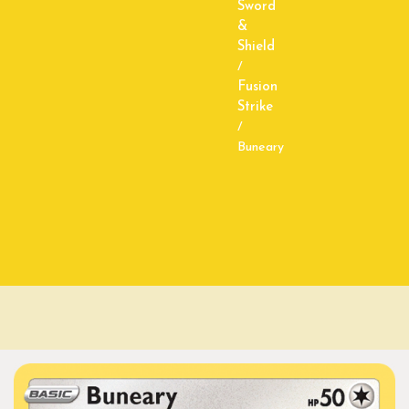
Sword
&
Shield
/
Fusion
Strike
/
Buneary