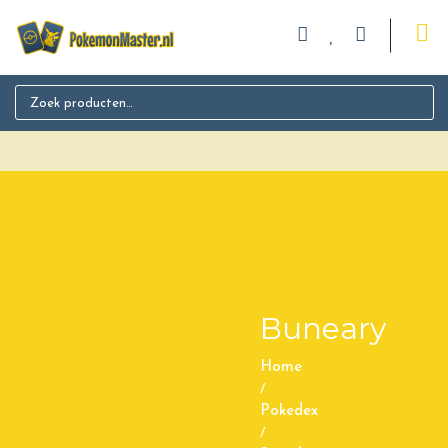
Search for:
Buneary
Home
/
Pokedex
/