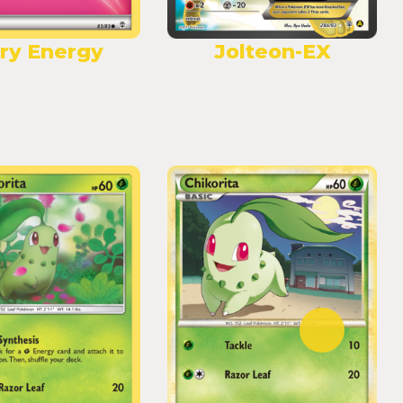
iry Energy
Jolteon-EX