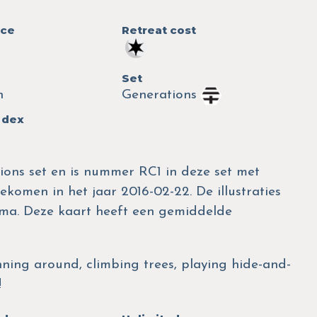
nce
Retreat cost
Set
n
Generations
 dex
tions set en is nummer RC1 in deze set met
gekomen in het jaar 2016-02-22. De illustraties
ma. Deze kaart heeft een gemiddelde
nning around, climbing trees, playing hide-and-
!