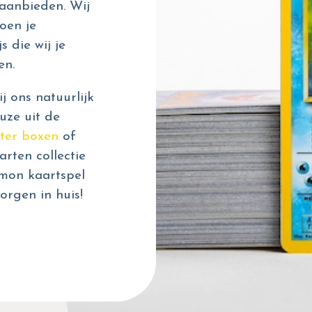
aanbieden. Wij
oen je
s die wij je
en.
 ons natuurlijk
uze uit de
ter boxen
of
rten collectie
émon kaartspel
orgen in huis!