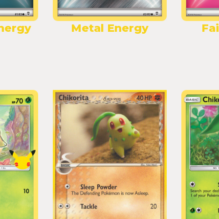
nergy
Metal Energy
Fa