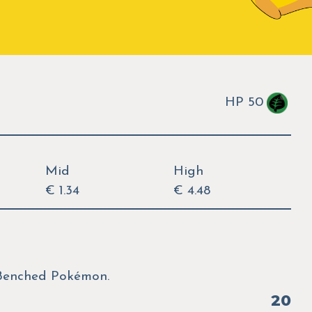
HP 50
Mid
High
€ 1.34
€ 4.48
 Benched Pokémon.
20