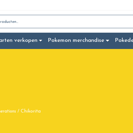
:
arten verkopen
Pokemon merchandise
Poked
Chikorita
erations
/