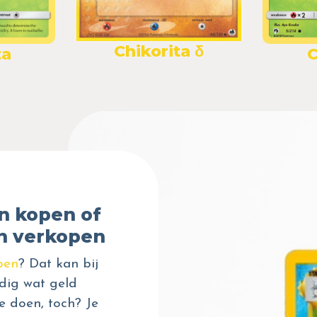
Chikorita δ
ta
C
n kopen of
n verkopen
pen
? Dat kan bij
dig wat geld
e doen, toch? Je