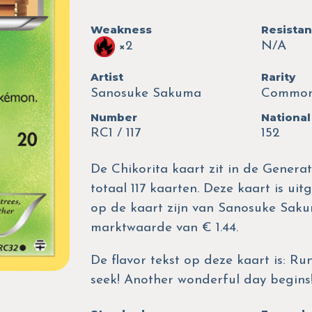
Weakness
Resista
×2
N/A
Artist
Rarity
Sanosuke Sakuma
Commo
Number
National
RC1 / 117
152
De Chikorita kaart zit in de Genera
totaal 117 kaarten. Deze kaart is uit
op de kaart zijn van Sanosuke Saku
marktwaarde van € 1.44.
De flavor tekst op deze kaart is: Ru
seek! Another wonderful day begins