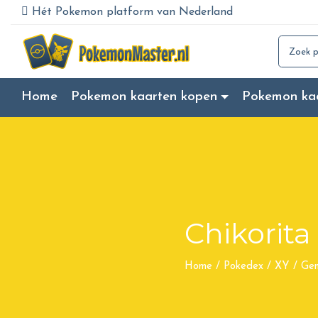
Hét Pokemon platform van Nederland
Search for
Home
Pokemon kaarten kopen
Pokemon ka
Chikorita
Home
/
Pokedex
/
XY
/
Gen