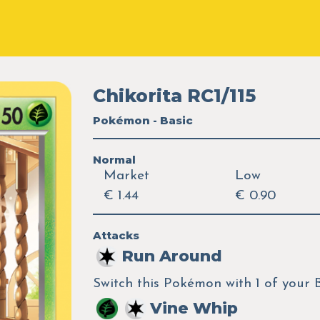
Chikorita RC1/115
Pokémon - Basic
Normal
Market
Low
€ 1.44
€ 0.90
Attacks
Run Around
Switch this Pokémon with 1 of your
Vine Whip