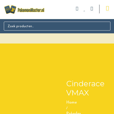
Search for:
Cinderace
VMAX
Home
/
Pokedex