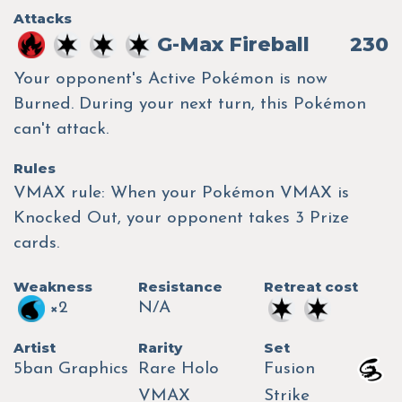
Attacks
G-Max Fireball
230
Your opponent's Active Pokémon is now
Burned. During your next turn, this Pokémon
can't attack.
Rules
VMAX rule: When your Pokémon VMAX is
Knocked Out, your opponent takes 3 Prize
cards.
Weakness
Resistance
Retreat cost
×2
N/A
Artist
Rarity
Set
5ban Graphics
Rare Holo
Fusion
VMAX
Strike