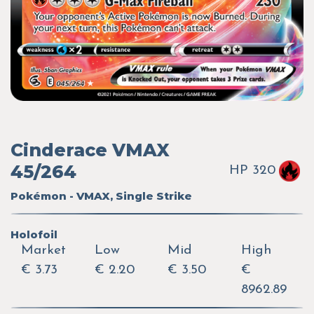
Cinderace VMAX
45/264
HP 320
Pokémon - VMAX, Single Strike
Holofoil
Market
Low
Mid
High
€ 3.73
€ 2.20
€ 3.50
€
8962.89