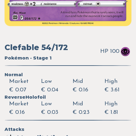
Clefable 54/172
HP 100
Pokémon - Stage 1
Normal
Market
Low
Mid
High
€ 0.07
€ 0.04
€ 0.16
€ 3.61
ReverseHolofoil
Market
Low
Mid
High
€ 0.16
€ 0.03
€ 0.23
€ 1.81
Attacks