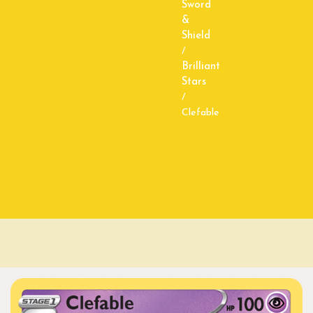
Sword
&
Shield
/
Brilliant
Stars
/
Clefable