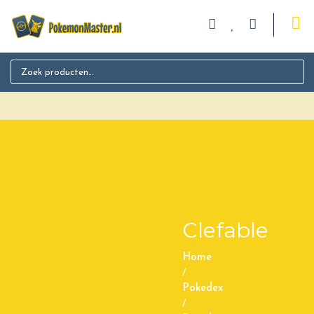
Search for:
Clefable
Home
/
Pokedex
/