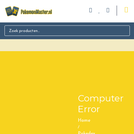
Search for:
Computer
Error
Home
/
Pokedex