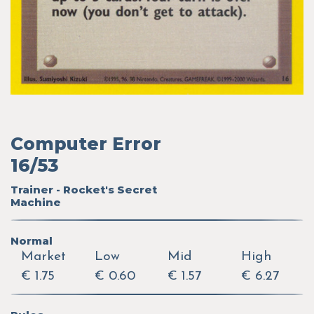
Computer Error
16/53
Trainer - Rocket's Secret
Machine
Normal
Market
Low
Mid
High
€ 1.75
€ 0.60
€ 1.57
€ 6.27