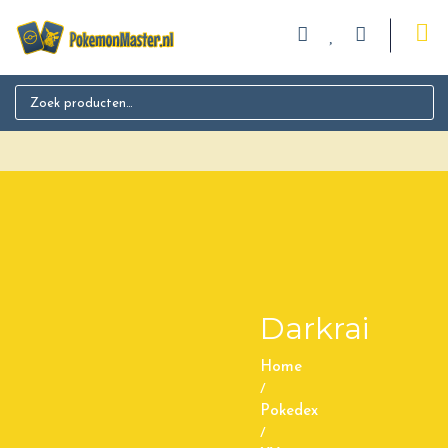
Search for:
Darkrai
Home
/
Pokedex
/