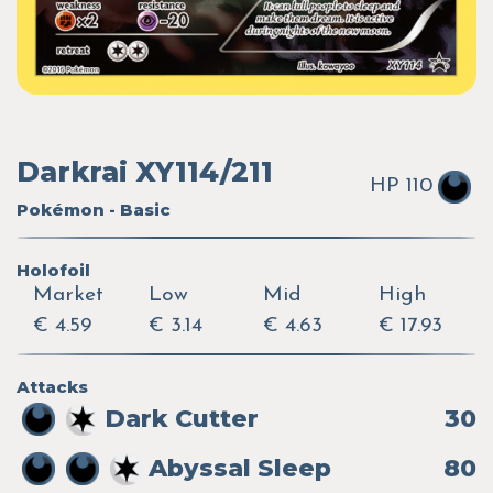
Darkrai XY114/211
HP 110
Pokémon - Basic
Holofoil
Market
Low
Mid
High
€ 4.59
€ 3.14
€ 4.63
€ 17.93
Attacks
Dark Cutter
30
Abyssal Sleep
80