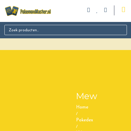
Search for:
Mew
Home
/
Pokedex
/