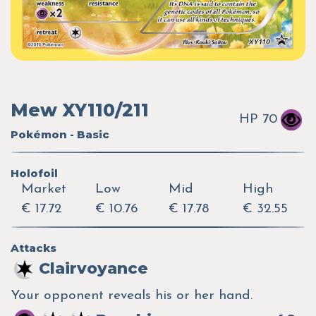
Mew XY110/211
HP 70
Pokémon - Basic
Holofoil
Market
Low
Mid
High
€ 17.72
€ 10.76
€ 17.78
€ 32.55
Attacks
Clairvoyance
Your opponent reveals his or her hand.