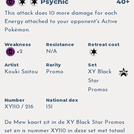
Psychic
40+
This attack does 10 more damage for each
Energy attached to your opponent's Active
Pokémon.
Weakness
Resistance
Retreat cost
×2
N/A
Artist
Rarity
Set
Kouki Saitou
Promo
XY Black
Star
Promos
Number
National dex
XY110 / 216
151
De Mew kaart zit in de XY Black Star Promos
set en is nummer XY110 in deze set met totaal