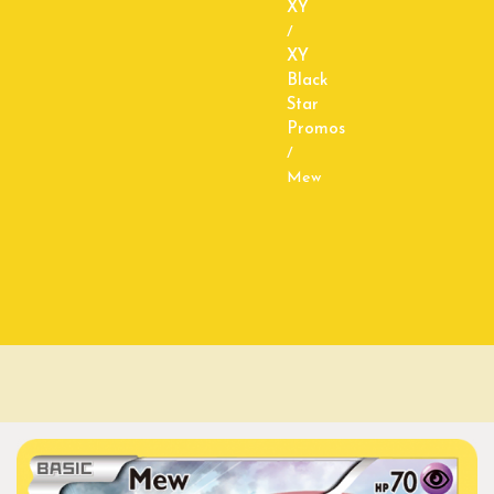
XY
/
XY
Black
Star
Promos
/
Mew