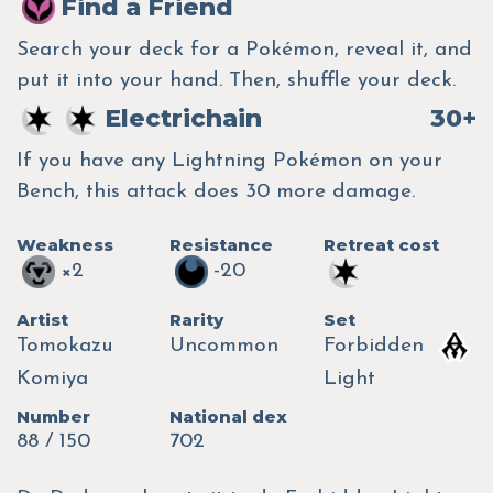
Find a Friend
Search your deck for a Pokémon, reveal it, and
put it into your hand. Then, shuffle your deck.
Electrichain
30+
If you have any Lightning Pokémon on your
Bench, this attack does 30 more damage.
Weakness
Resistance
Retreat cost
×2
-20
Artist
Rarity
Set
Tomokazu
Uncommon
Forbidden
Komiya
Light
Number
National dex
88 / 150
702