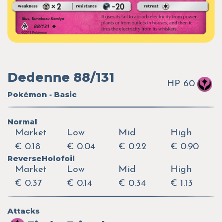
Dedenne 88/131
HP 60
Pokémon - Basic
Normal
Market
Low
Mid
High
€ 0.18
€ 0.04
€ 0.22
€ 0.90
ReverseHolofoil
Market
Low
Mid
High
€ 0.37
€ 0.14
€ 0.34
€ 1.13
Attacks