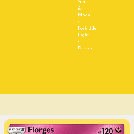
Sun
&
Moon
/
Forbidden
Light
/
Florges