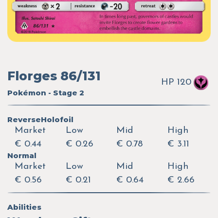
Florges 86/131
HP 120
Pokémon - Stage 2
ReverseHolofoil
Market
Low
Mid
High
€ 0.44
€ 0.26
€ 0.78
€ 3.11
Normal
Market
Low
Mid
High
€ 0.56
€ 0.21
€ 0.64
€ 2.66
Abilities