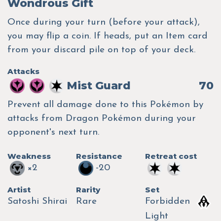
Wondrous Gift
Once during your turn (before your attack),
you may flip a coin. If heads, put an Item card
from your discard pile on top of your deck.
Attacks
Mist Guard
70
Prevent all damage done to this Pokémon by
attacks from Dragon Pokémon during your
opponent's next turn.
Weakness
Resistance
Retreat cost
×2
-20
Artist
Rarity
Set
Satoshi Shirai
Rare
Forbidden
Light