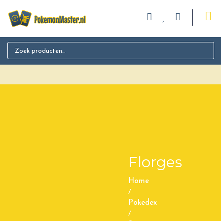
Search for:
Florges
Home
/
Pokedex
/