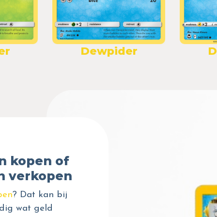
er
Dewpider
D
n kopen of
n verkopen
pen
? Dat kan bij
dig wat geld