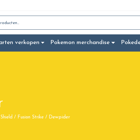
:
arten verkopen
Pokemon merchandise
Poked
r
Dewpider
Shield
/
Fusion Strike
/