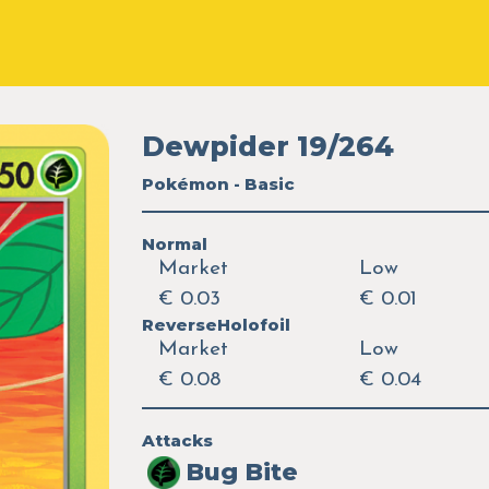
Dewpider 19/264
Pokémon - Basic
Normal
Market
Low
€ 0.03
€ 0.01
ReverseHolofoil
Market
Low
€ 0.08
€ 0.04
Attacks
Bug Bite