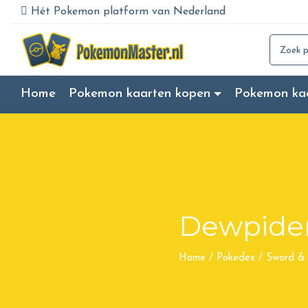
Hét Pokemon platform van Nederland
Search for
Home
Pokemon kaarten kopen
Pokemon ka
Dewpide
Home
/
Pokedex
/
Sword & 