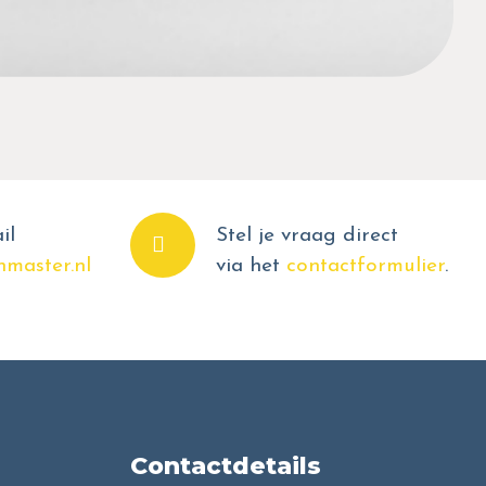
il
Stel je vraag direct
master.nl
via het
contactformulier
.
Contactdetails