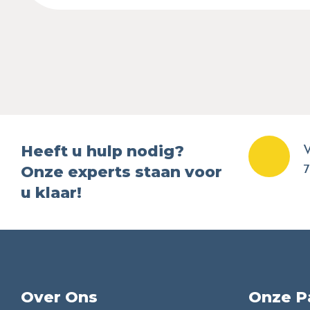
Heeft u hulp nodig?
V
Onze experts staan voor
7
u klaar!
Over Ons
Onze P