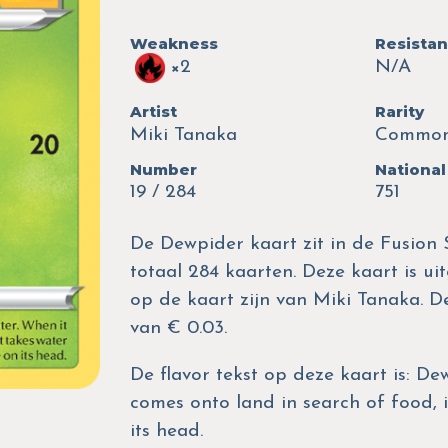
Weakness
Resista
×2
N/A
Artist
Rarity
Miki Tanaka
Commo
Number
National
19 / 284
751
De Dewpider kaart zit in de Fusion S
totaal 284 kaarten. Deze kaart is uit
op de kaart zijn van Miki Tanaka. 
van € 0.03.
De flavor tekst op deze kaart is: De
comes onto land in search of food, i
its head.