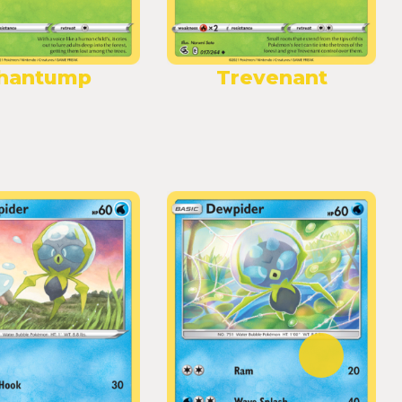
hantump
Trevenant