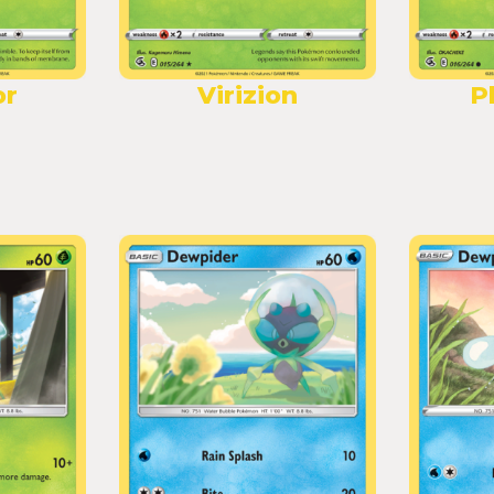
or
Virizion
P