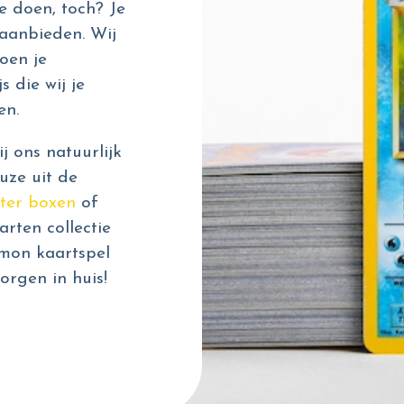
e doen, toch? Je
aanbieden. Wij
oen je
s die wij je
en.
 ons natuurlijk
uze uit de
ter boxen
of
rten collectie
émon kaartspel
orgen in huis!