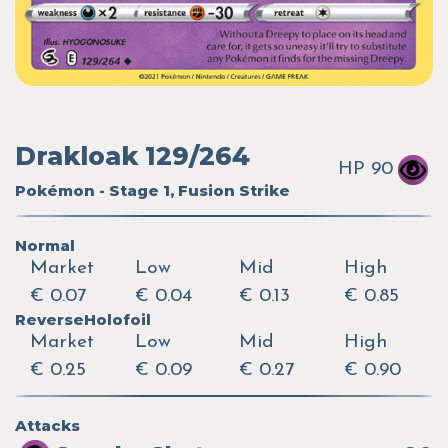
Drakloak 129/264
HP 90
Pokémon - Stage 1, Fusion Strike
Normal
Market
Low
Mid
High
€ 0.07
€ 0.04
€ 0.13
€ 0.85
ReverseHolofoil
Market
Low
Mid
High
€ 0.25
€ 0.09
€ 0.27
€ 0.90
Attacks