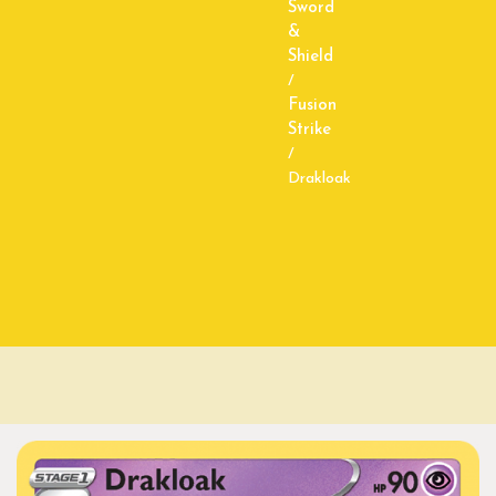
Sword
&
Shield
/
Fusion
Strike
/
Drakloak