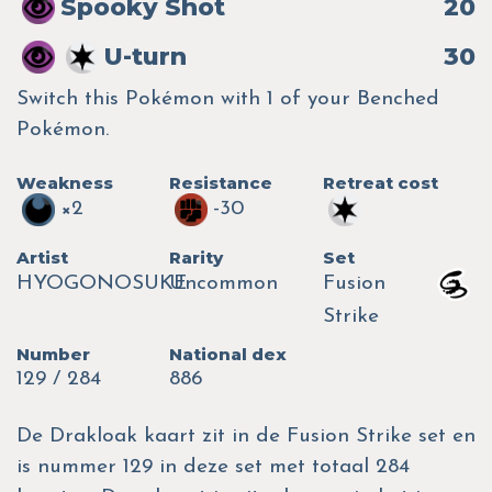
Spooky Shot
20
U-turn
30
Switch this Pokémon with 1 of your Benched
Pokémon.
Weakness
Resistance
Retreat cost
×2
-30
Artist
Rarity
Set
HYOGONOSUKE
Uncommon
Fusion
Strike
Number
National dex
129 / 284
886
De Drakloak kaart zit in de Fusion Strike set en
is nummer 129 in deze set met totaal 284