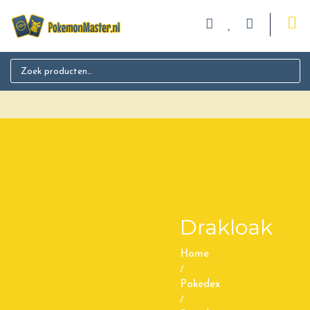
Search for:
Drakloak
Home
/
Pokedex
/