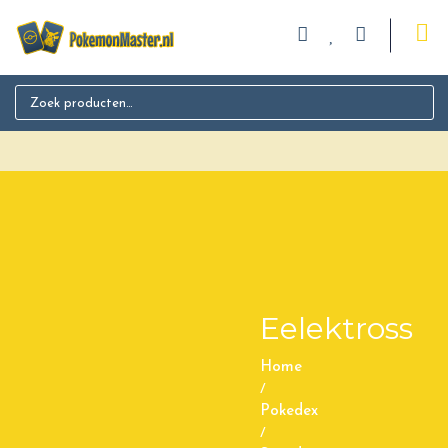
Search for:
Eelektross
Home
/
Pokedex
/