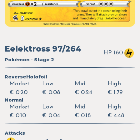
Eelektross 97/264
HP 160
Pokémon - Stage 2
ReverseHolofoil
Market
Low
Mid
High
€ 0.20
€ 0.08
€ 0.24
€ 1.79
Normal
Market
Low
Mid
High
€ 0.10
€ 0.04
€ 0.18
€ 4.48
Attacks