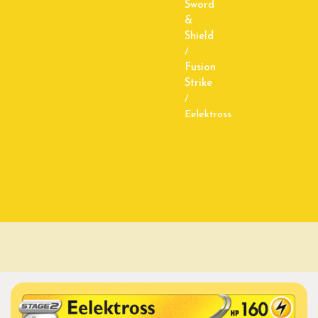
Sword
&
Shield
/
Fusion
Strike
/
Eelektross