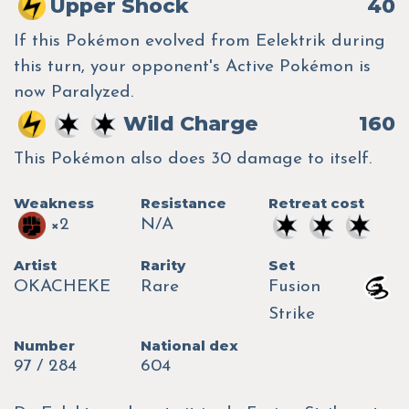
Upper Shock
40
If this Pokémon evolved from Eelektrik during
this turn, your opponent's Active Pokémon is
now Paralyzed.
Wild Charge
160
This Pokémon also does 30 damage to itself.
Weakness
Resistance
Retreat cost
×2
N/A
Artist
Rarity
Set
OKACHEKE
Rare
Fusion
Strike
Number
National dex
97 / 284
604