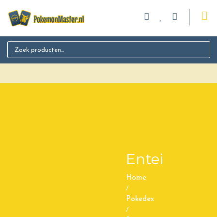
Search for:
Entei
Home
/
Pokedex
/