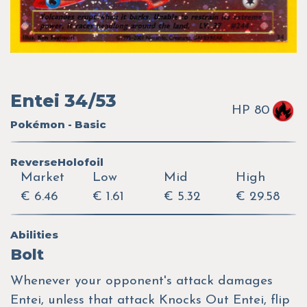
Entei 34/53
HP 80
Pokémon - Basic
ReverseHolofoil
Market
Low
Mid
High
€ 6.46
€ 1.61
€ 5.32
€ 29.58
Abilities
Bolt
Whenever your opponent's attack damages
Entei, unless that attack Knocks Out Entei, flip