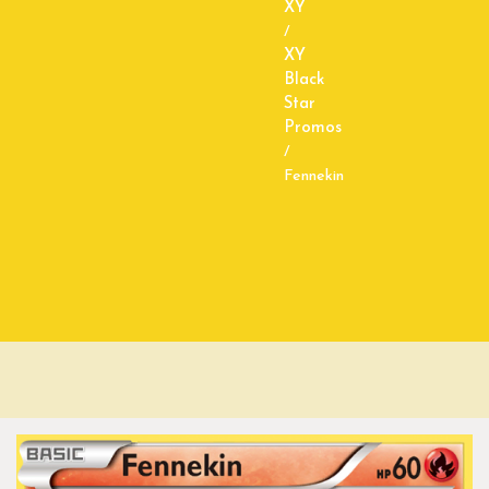
XY
/
XY
Black
Star
Promos
/
Fennekin