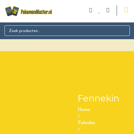
Search for:
Fennekin
Home
/
Pokedex
/