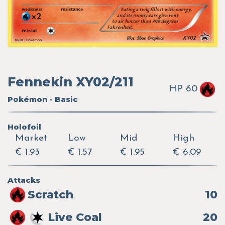
Fennekin XY02/211
HP 60
Pokémon - Basic
Holofoil
Market
Low
Mid
High
€ 1.93
€ 1.57
€ 1.95
€ 6.09
Attacks
Scratch
10
Live Coal
20