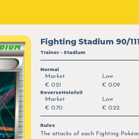
Fighting Stadium 90/11
Trainer - Stadium
Normal
Market
Low
€ 0.21
€ 0.09
ReverseHolofoil
Market
Low
€ 0.70
€ 0.22
Rules
The attacks of each Fighting Pokém