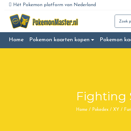
Hét Pokemon platform van Nederland
Search for
Home
Pokemon kaarten kopen
Pokemon ka
Fighting
Home
/
Pokedex
/
XY
/
Fur