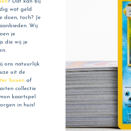
pen
? Dat kan bij
dig wat geld
e doen, toch? Je
aanbieden. Wij
oen je
s die wij je
en.
 ons natuurlijk
uze uit de
ter boxen
of
rten collectie
émon kaartspel
orgen in huis!