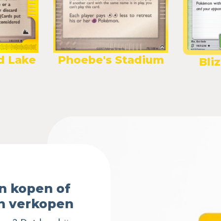
d Lake
Phoebe's Stadium
Bli
n kopen of
n verkopen