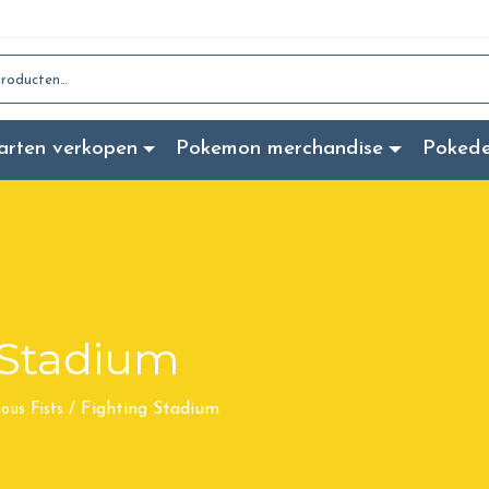
:
arten verkopen
Pokemon merchandise
Poked
 Stadium
Fighting Stadium
ious Fists
/