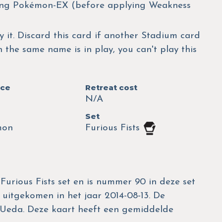
ng Pokémon-EX (before applying Weakness
y it. Discard this card if another Stadium card
h the same name is in play, you can't play this
nce
Retreat cost
N/A
Set
mon
Furious Fists
Furious Fists set en is nummer 90 in deze set
s uitgekomen in het jaar 2014-08-13. De
yo Ueda. Deze kaart heeft een gemiddelde