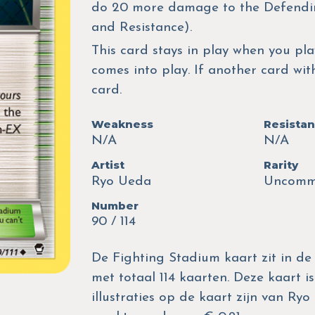
do 20 more damage to the Defendi
and Resistance).
This card stays in play when you pla
comes into play. If another card wit
card.
Weakness
Resista
N/A
N/A
Artist
Rarity
Ryo Ueda
Uncom
Number
90 / 114
De Fighting Stadium kaart zit in de 
met totaal 114 kaarten. Deze kaart i
illustraties op de kaart zijn van R