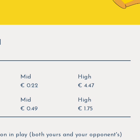
1
Mid
High
€ 0.22
€ 4.47
Mid
High
€ 0.49
€ 1.75
on in play (both yours and your opponent's)